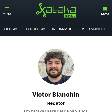
MENU
NOVO
CIÊNCIA
TECNOLOGIA
INFORMÁTICA
MEIO AMBIENTE
Victor Bianchin
Redator
Em Xataka Brasil desde
há 2 anos