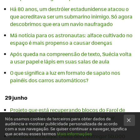
Há 80 anos, um destróier estadunidense atacou o
que acreditava ser um submarino inimigo. Só agora
descobrimos que era um navio naufragado
Má notícia para os astronautas: alface cultivado no
espaço é mais propenso a causar doenças
Após queda na compreensão de texto, Suécia volta
a usar papel e lápis em suas salas de aula
O que significa a luz em formato de sapato nos
painéis dos carros automáticos?
29 junho
Projeto que está recuperando blocos do Farol de
Alexandria do fundo do mar quer reconstruir
Nós usamos cookies de terceiros para obter dados de
audiência e mostrar publicidade personalizada de acordo
monumento de forma digital
com a sua navegação. Se quiser continuar a navegar, significa
que aceitou esses termos
Mais informações
A invasão está aqui: China deve entregar 50.000