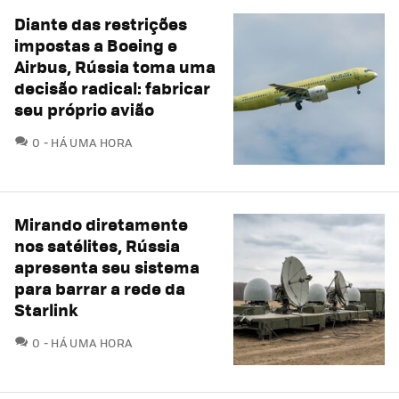
Diante das restrições
impostas a Boeing e
Airbus, Rússia toma uma
decisão radical: fabricar
seu próprio avião
COMENTÁRIOS
0
HÁ UMA HORA
Mirando diretamente
nos satélites, Rússia
apresenta seu sistema
para barrar a rede da
Starlink
COMENTÁRIOS
0
HÁ UMA HORA