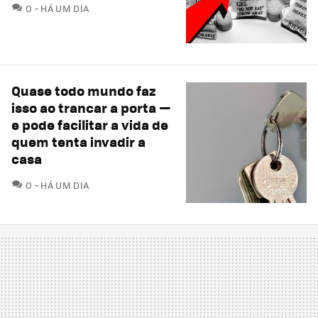
COMENTÁRIOS
0
HÁ UM DIA
Quase todo mundo faz
isso ao trancar a porta —
e pode facilitar a vida de
quem tenta invadir a
casa
COMENTÁRIOS
0
HÁ UM DIA