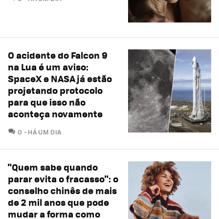
O acidente do Falcon 9
na Lua é um aviso:
SpaceX e NASA já estão
projetando protocolo
para que isso não
aconteça novamente
COMENTÁRIOS
0
HÁ UM DIA
"Quem sabe quando
parar evita o fracasso": o
conselho chinês de mais
de 2 mil anos que pode
mudar a forma como