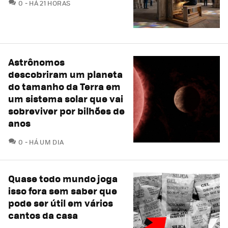
COMENTÁRIOS
0
HÁ 21 HORAS
Astrônomos
descobriram um planeta
do tamanho da Terra em
um sistema solar que vai
sobreviver por bilhões de
anos
COMENTÁRIOS
0
HÁ UM DIA
Quase todo mundo joga
isso fora sem saber que
pode ser útil em vários
cantos da casa