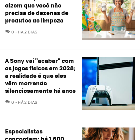
dizem que você não
precisa de dezenas de
produtos de limpeza
COMENTÁRIOS
0
HÁ 2 DIAS
A Sony vai "acabar" com
os jogos físicos em 2028;
a realidade é que eles
vêm morrendo
silenciosamente há anos
COMENTÁRIOS
0
HÁ 2 DIAS
Especialistas
concordam: há 1.600