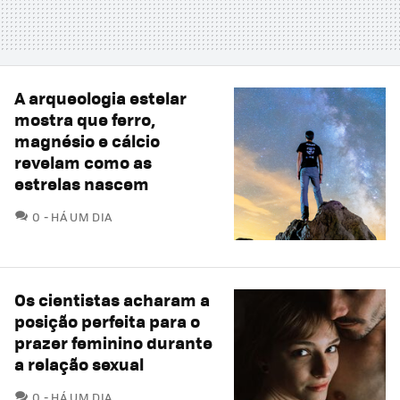
A arqueologia estelar
mostra que ferro,
magnésio e cálcio
revelam como as
estrelas nascem
COMENTÁRIOS
0
HÁ UM DIA
Os cientistas acharam a
posição perfeita para o
prazer feminino durante
a relação sexual
COMENTÁRIOS
0
HÁ UM DIA