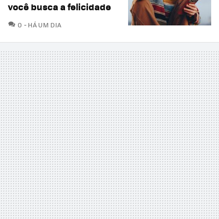
você busca a felicidade
COMENTÁRIOS
0
HÁ UM DIA