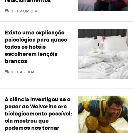
COMENTÁRIOS
0
HÁ UM DIA
Existe uma explicação
psicológica para quase
todos os hotéis
escolherem lençóis
brancos
COMENTÁRIOS
0
HÁ 2 DIAS
A ciência investigou se o
poder do Wolverine era
biologicamente possível;
ela mostrou que
podemos nos tornar