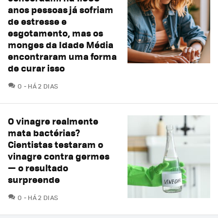
anos pessoas já sofriam
de estresse e
esgotamento, mas os
monges da Idade Média
encontraram uma forma
de curar isso
COMENTÁRIOS
0
HÁ 2 DIAS
O vinagre realmente
mata bactérias?
Cientistas testaram o
vinagre contra germes
— o resultado
surpreende
COMENTÁRIOS
0
HÁ 2 DIAS