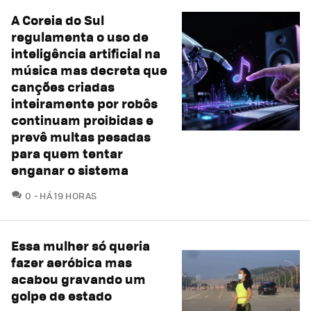
A Coreia do Sul
regulamenta o uso de
inteligência artificial na
música mas decreta que
canções criadas
inteiramente por robôs
continuam proibidas e
prevê multas pesadas
para quem tentar
enganar o sistema
COMENTÁRIOS
0
HÁ 19 HORAS
Essa mulher só queria
fazer aeróbica mas
acabou gravando um
golpe de estado