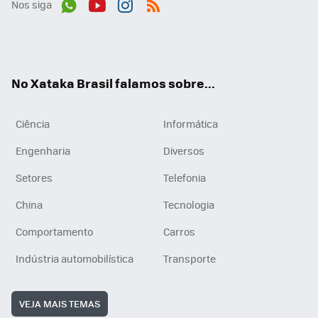
Nos siga
Wh
You
Inst
RSS
ats
tub
agr
App
e
am
No Xataka Brasil falamos sobre...
Ciência
Informática
Engenharia
Diversos
Setores
Telefonia
China
Tecnologia
Comportamento
Carros
Indústria automobilística
Transporte
VEJA MAIS TEMAS