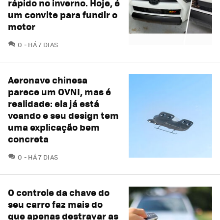
rápido no inverno. Hoje, é
um convite para fundir o
motor
COMENTÁRIOS
0
HÁ 7 DIAS
Aeronave chinesa
parece um OVNI, mas é
realidade: ela já está
voando e seu design tem
uma explicação bem
concreta
COMENTÁRIOS
0
HÁ 7 DIAS
O controle da chave do
seu carro faz mais do
que apenas destravar as