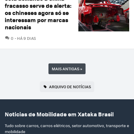
fracasso serve de alerta:
os chineses agora só se
interessam por marcas
nacionais
COMENTÁRIOS
0
HÁ 9 DIAS
MAIS ANTIGAS
»
ARQUIVO DE NOTÍCIAS
Noticias de Mobilidade em Xataka Brasil
Tudo sobre carros, carros elétricos, setor automotivo, transporte e
mobilidade