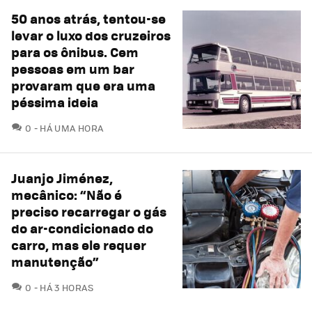
50 anos atrás, tentou-se
levar o luxo dos cruzeiros
para os ônibus. Cem
pessoas em um bar
provaram que era uma
péssima ideia
COMENTÁRIOS
0
HÁ UMA HORA
Juanjo Jiménez,
mecânico: “Não é
preciso recarregar o gás
do ar-condicionado do
carro, mas ele requer
manutenção”
COMENTÁRIOS
0
HÁ 3 HORAS