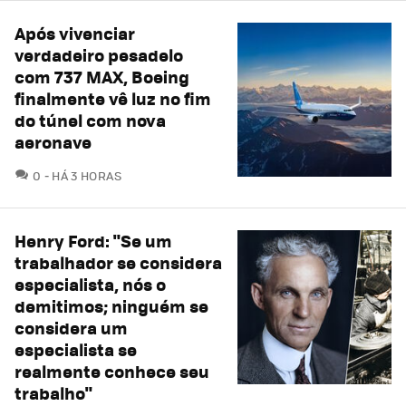
Após vivenciar
verdadeiro pesadelo
com 737 MAX, Boeing
finalmente vê luz no fim
do túnel com nova
aeronave
COMENTÁRIOS
0
HÁ 3 HORAS
Henry Ford: "Se um
trabalhador se considera
especialista, nós o
demitimos; ninguém se
considera um
especialista se
realmente conhece seu
trabalho"