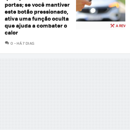
portas; se você mantiver
este botão pressionado,
ativa uma função oculta
que ajuda a combater o
calor
COMENTÁRIOS
0
HÁ 7 DIAS