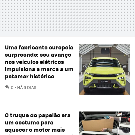
Uma fabricante europeia
surpreende: seu avanço
nos veículos elétricos
impulsiona a marca a um
patamar histórico
COMENTÁRIOS
0
HÁ 6 DIAS
O truque do papelão era
um costume para
aquecer o motor mais