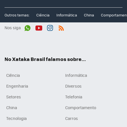
Outros temas:
Ciência
Informática
China
Comportamen
Nos siga
Wh
You
Inst
RSS
ats
tub
agr
App
e
am
No Xataka Brasil falamos sobre...
Ciência
Informática
Engenharia
Diversos
Setores
Telefonia
China
Comportamento
Tecnologia
Carros