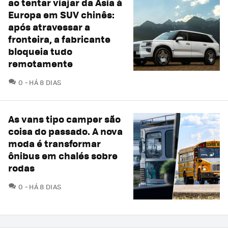
ao tentar viajar da Ásia à
Europa em SUV chinês:
após atravessar a
fronteira, a fabricante
bloqueia tudo
remotamente
COMENTÁRIOS
0
HÁ 8 DIAS
As vans tipo camper são
coisa do passado. A nova
moda é transformar
ônibus em chalés sobre
rodas
COMENTÁRIOS
0
HÁ 8 DIAS