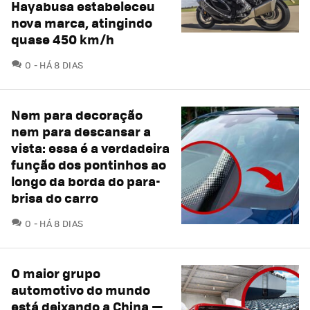
Hayabusa estabeleceu
nova marca, atingindo
quase 450 km/h
COMENTÁRIOS
0
HÁ 8 DIAS
Nem para decoração
nem para descansar a
vista: essa é a verdadeira
função dos pontinhos ao
longo da borda do para-
brisa do carro
COMENTÁRIOS
0
HÁ 8 DIAS
O maior grupo
automotivo do mundo
está deixando a China —