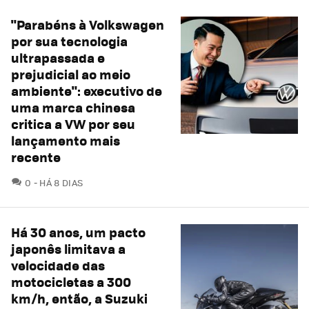
"Parabéns à Volkswagen
por sua tecnologia
ultrapassada e
prejudicial ao meio
ambiente": executivo de
uma marca chinesa
critica a VW por seu
lançamento mais
recente
COMENTÁRIOS
0
HÁ 8 DIAS
Há 30 anos, um pacto
japonês limitava a
velocidade das
motocicletas a 300
km/h, então, a Suzuki