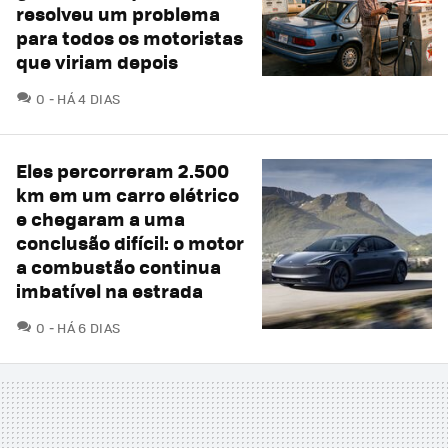
resolveu um problema
para todos os motoristas
que viriam depois
COMENTÁRIOS
0
HÁ 4 DIAS
Eles percorreram 2.500
km em um carro elétrico
e chegaram a uma
conclusão difícil: o motor
a combustão continua
imbatível na estrada
COMENTÁRIOS
0
HÁ 6 DIAS