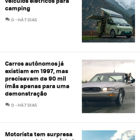
veículos elétricos para
camping
COMENTÁRIOS
0
HÁ 7 DIAS
Carros autônomos já
existiam em 1997, mas
precisavam de 90 mil
ímãs apenas para uma
demonstração
COMENTÁRIOS
0
HÁ 7 DIAS
Motorista tem surpresa