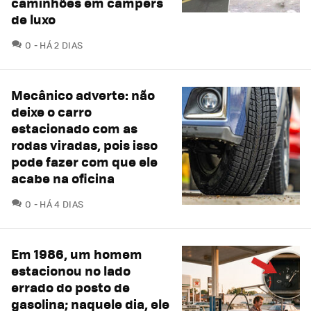
caminhões em campers
de luxo
COMENTÁRIOS
0
HÁ 2 DIAS
Mecânico adverte: não
deixe o carro
estacionado com as
rodas viradas, pois isso
pode fazer com que ele
acabe na oficina
COMENTÁRIOS
0
HÁ 4 DIAS
Em 1986, um homem
estacionou no lado
errado do posto de
gasolina; naquele dia, ele