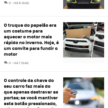
COMENTÁRIOS
0
HÁ 6 DIAS
O truque do papelão era
um costume para
aquecer o motor mais
rápido no inverno. Hoje, é
um convite para fundir o
motor
COMENTÁRIOS
0
HÁ 7 DIAS
O controle da chave do
seu carro faz mais do
que apenas destravar as
portas; se você mantiver
este botão pressionado,