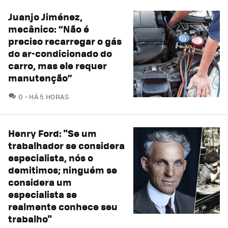
Juanjo Jiménez,
mecânico: “Não é
preciso recarregar o gás
do ar-condicionado do
carro, mas ele requer
manutenção”
COMENTÁRIOS
0
HÁ 5 HORAS
Henry Ford: "Se um
trabalhador se considera
especialista, nós o
demitimos; ninguém se
considera um
especialista se
realmente conhece seu
trabalho"