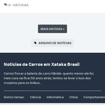
COMENTÁRIOS
0
HÁ 11 DIAS
MAIS ANTIGAS
»
ARQUIVO DE NOTÍCIAS
Noticias de Carros em Xataka Brasil
Carros:Trocar a bateria de carro híbrido: quanto menor ela for,
mais cara vai ficar.50 anos atrás, tentou-se levar o luxo dos
cruzeiros para os ônibus....
Outros temas:
Ciência
Informática
China
Comportamen