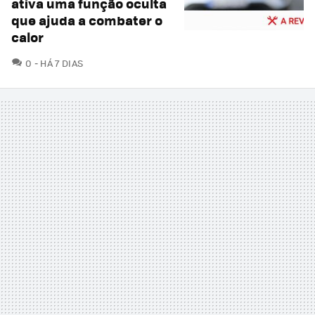
ativa uma função oculta
que ajuda a combater o
calor
COMENTÁRIOS
0
HÁ 7 DIAS