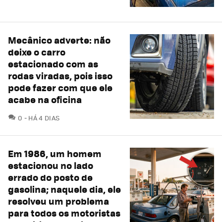
Mecânico adverte: não
deixe o carro
estacionado com as
rodas viradas, pois isso
pode fazer com que ele
acabe na oficina
COMENTÁRIOS
0
HÁ 4 DIAS
Em 1986, um homem
estacionou no lado
errado do posto de
gasolina; naquele dia, ele
resolveu um problema
para todos os motoristas