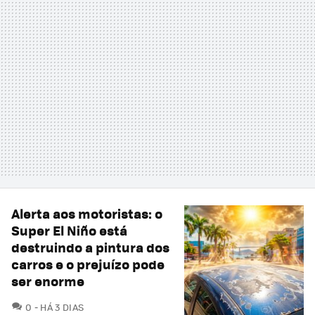
Alerta aos motoristas: o
Super El Niño está
destruindo a pintura dos
carros e o prejuízo pode
ser enorme
COMENTÁRIOS
0
HÁ 3 DIAS