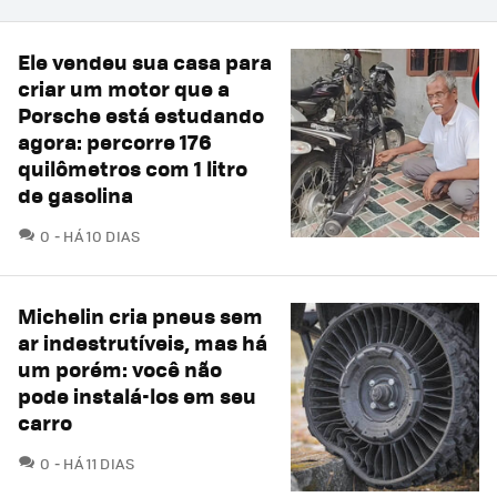
Ele vendeu sua casa para
criar um motor que a
Porsche está estudando
agora: percorre 176
quilômetros com 1 litro
de gasolina
COMENTÁRIOS
0
HÁ 10 DIAS
Michelin cria pneus sem
ar indestrutíveis, mas há
um porém: você não
pode instalá-los em seu
carro
COMENTÁRIOS
0
HÁ 11 DIAS