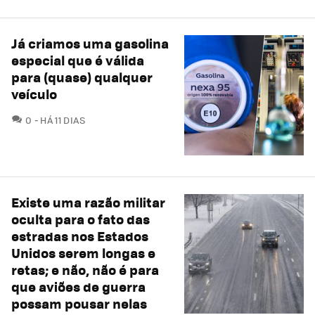
Já criamos uma gasolina
especial que é válida
para (quase) qualquer
veículo
COMENTÁRIOS
0
HÁ 11 DIAS
Existe uma razão militar
oculta para o fato das
estradas nos Estados
Unidos serem longas e
retas; e não, não é para
que aviões de guerra
possam pousar nelas