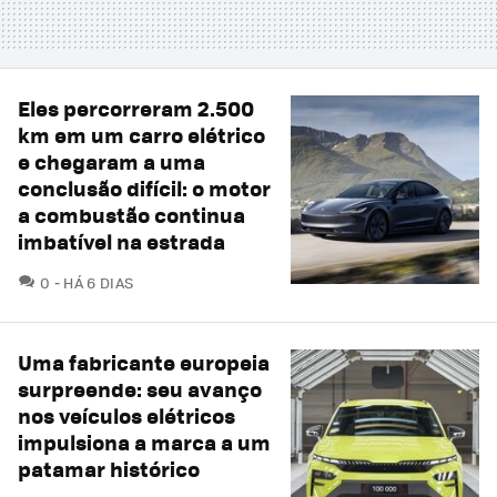
Eles percorreram 2.500
km em um carro elétrico
e chegaram a uma
conclusão difícil: o motor
a combustão continua
imbatível na estrada
COMENTÁRIOS
0
HÁ 6 DIAS
Uma fabricante europeia
surpreende: seu avanço
nos veículos elétricos
impulsiona a marca a um
patamar histórico