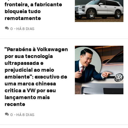
fronteira, a fabricante
bloqueia tudo
remotamente
COMENTÁRIOS
0
HÁ 8 DIAS
"Parabéns à Volkswagen
por sua tecnologia
ultrapassada e
prejudicial ao meio
ambiente": executivo de
uma marca chinesa
critica a VW por seu
lançamento mais
recente
COMENTÁRIOS
0
HÁ 8 DIAS