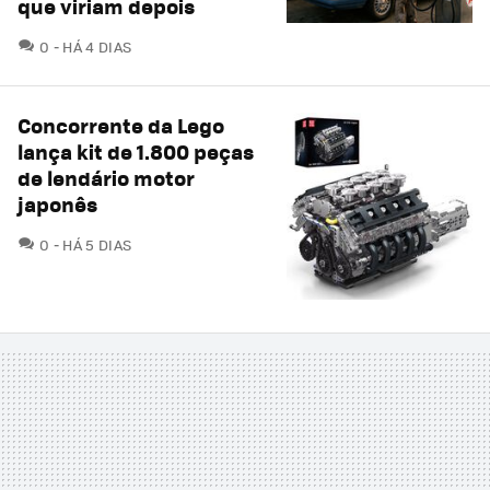
que viriam depois
COMENTÁRIOS
0
HÁ 4 DIAS
Concorrente da Lego
lança kit de 1.800 peças
de lendário motor
japonês
COMENTÁRIOS
0
HÁ 5 DIAS