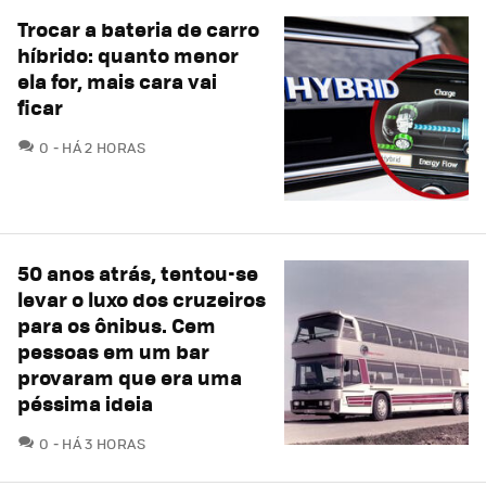
Trocar a bateria de carro
híbrido: quanto menor
ela for, mais cara vai
ficar
COMENTÁRIOS
0
HÁ 2 HORAS
50 anos atrás, tentou-se
levar o luxo dos cruzeiros
para os ônibus. Cem
pessoas em um bar
provaram que era uma
péssima ideia
COMENTÁRIOS
0
HÁ 3 HORAS