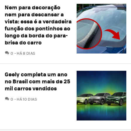
Nem para decoração
nem para descansar a
vista: essa é a verdadeira
função dos pontinhos ao
longo da borda do para-
brisa do carro
COMENTÁRIOS
0
HÁ 8 DIAS
Geely completa um ano
no Brasil com mais de 25
mil carros vendidos
COMENTÁRIOS
0
HÁ 10 DIAS