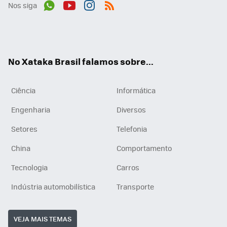
Nos siga
Wh
You
Inst
RSS
ats
tub
agr
App
e
am
No Xataka Brasil falamos sobre...
Ciência
Informática
Engenharia
Diversos
Setores
Telefonia
China
Comportamento
Tecnologia
Carros
Indústria automobilística
Transporte
VEJA MAIS TEMAS