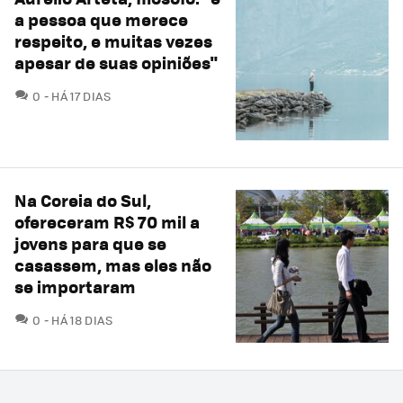
a pessoa que merece
respeito, e muitas vezes
apesar de suas opiniões"
COMENTÁRIOS
0
HÁ 17 DIAS
Na Coreia do Sul,
ofereceram R$ 70 mil a
jovens para que se
casassem, mas eles não
se importaram
COMENTÁRIOS
0
HÁ 18 DIAS