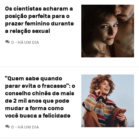
Os cientistas acharam a
posição perfeita para o
prazer feminino durante
a relação sexual
COMENTÁRIOS
0
HÁ UM DIA
"Quem sabe quando
parar evita o fracasso": o
conselho chinês de mais
de 2 mil anos que pode
mudar a forma como
você busca a felicidade
COMENTÁRIOS
0
HÁ UM DIA