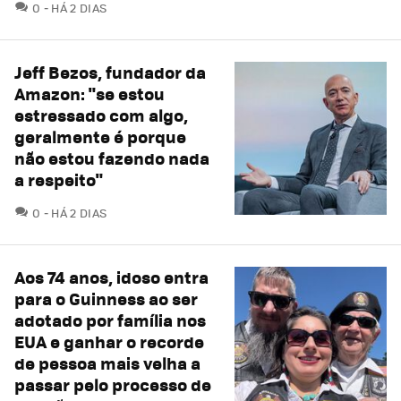
COMENTÁRIOS
0
HÁ 2 DIAS
Jeff Bezos, fundador da
Amazon: "se estou
estressado com algo,
geralmente é porque
não estou fazendo nada
a respeito"
COMENTÁRIOS
0
HÁ 2 DIAS
Aos 74 anos, idoso entra
para o Guinness ao ser
adotado por família nos
EUA e ganhar o recorde
de pessoa mais velha a
passar pelo processo de