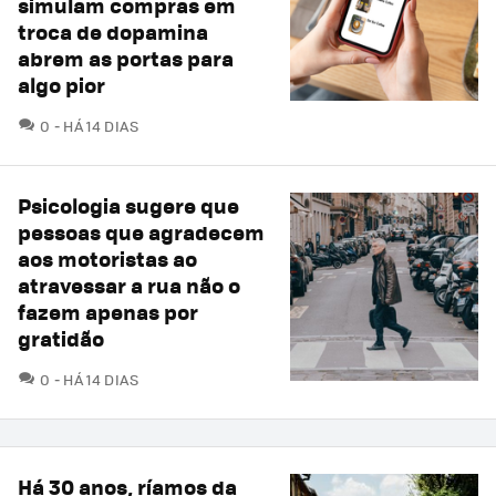
simulam compras em
troca de dopamina
abrem as portas para
algo pior
COMENTÁRIOS
0
HÁ 14 DIAS
Psicologia sugere que
pessoas que agradecem
aos motoristas ao
atravessar a rua não o
fazem apenas por
gratidão
COMENTÁRIOS
0
HÁ 14 DIAS
Há 30 anos, ríamos da