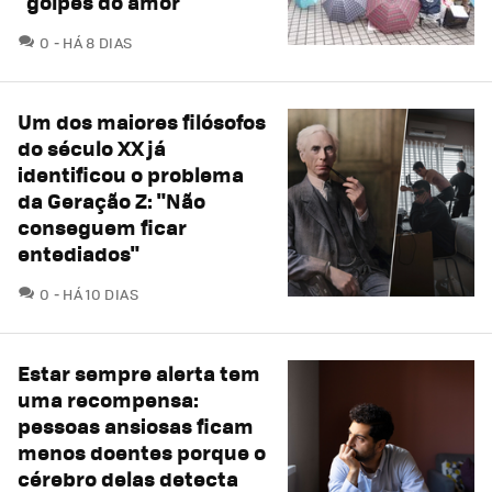
"golpes do amor"
COMENTÁRIOS
0
HÁ 8 DIAS
Um dos maiores filósofos
do século XX já
identificou o problema
da Geração Z: "Não
conseguem ficar
entediados"
COMENTÁRIOS
0
HÁ 10 DIAS
Estar sempre alerta tem
uma recompensa:
pessoas ansiosas ficam
menos doentes porque o
cérebro delas detecta