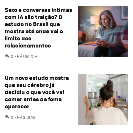
Sexo e conversas íntimas
com IA são traição? O
estudo no Brasil que
mostra até onde vai o
limite dos
relacionamentos
COMENTÁRIOS
0
HÁ UM DIA
Um novo estudo mostra
que seu cérebro já
decidiu o que você vai
comer antes da fome
aparecer
COMENTÁRIOS
0
HÁ 2 DIAS