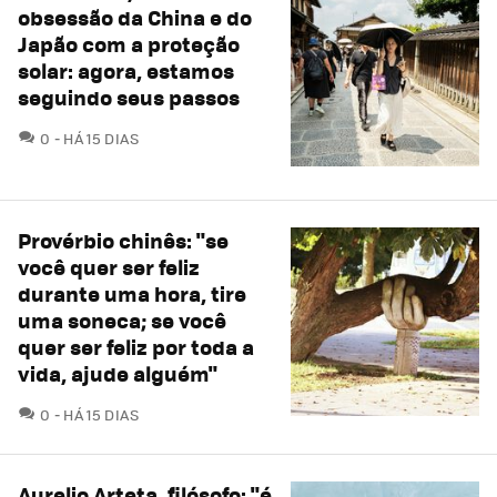
obsessão da China e do
Japão com a proteção
solar: agora, estamos
seguindo seus passos
COMENTÁRIOS
0
HÁ 15 DIAS
Provérbio chinês: "se
você quer ser feliz
durante uma hora, tire
uma soneca; se você
quer ser feliz por toda a
vida, ajude alguém"
COMENTÁRIOS
0
HÁ 15 DIAS
Aurelio Arteta, filósofo: "é