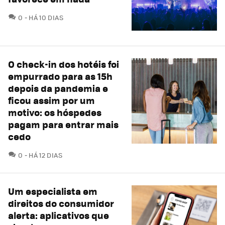
COMENTÁRIOS
0
HÁ 10 DIAS
O check-in dos hotéis foi
empurrado para as 15h
depois da pandemia e
ficou assim por um
motivo: os hóspedes
pagam para entrar mais
cedo
COMENTÁRIOS
0
HÁ 12 DIAS
Um especialista em
direitos do consumidor
alerta: aplicativos que