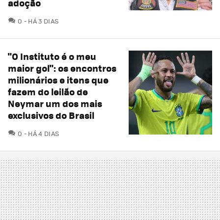
adoção
COMENTÁRIOS
0
HÁ 3 DIAS
"O Instituto é o meu
maior gol": os encontros
milionários e itens que
fazem do leilão de
Neymar um dos mais
exclusivos do Brasil
COMENTÁRIOS
0
HÁ 4 DIAS