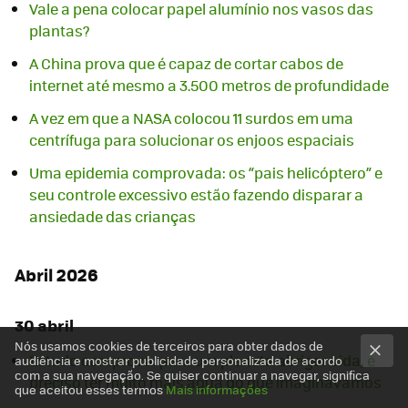
Vale a pena colocar papel alumínio nos vasos das
plantas?
A China prova que é capaz de cortar cabos de
internet até mesmo a 3.500 metros de profundidade
A vez em que a NASA colocou 11 surdos em uma
centrífuga para solucionar os enjoos espaciais
Uma epidemia comprovada: os “pais helicóptero” e
seu controle excessivo estão fazendo disparar a
ansiedade das crianças
Abril 2026
30 abril
Nós usamos cookies de terceiros para obter dados de
Estudo comprova: para um planeta abrigar vida, é
audiência e mostrar publicidade personalizada de acordo
com a sua navegação. Se quiser continuar a navegar, significa
preciso ter muito mais água do que imaginávamos
que aceitou esses termos
Mais informações