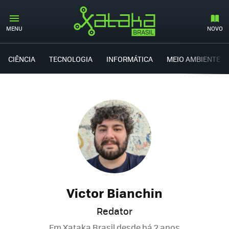
MENU
NOVO
CIÊNCIA
TECNOLOGIA
INFORMÁTICA
MEIO AMBIENTE
Victor Bianchin
Redator
Em Xataka Brasil desde
há 2 anos