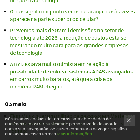
ninguém abrirá fogo
O que significa o ponto verde ou laranja que às vezes
aparece na parte superior do celular?
Prevemos mais de 92 mil demissões no setor de
tecnologia até 2026: a redução de custos está se
mostrando muito cara para as grandes empresas
de tecnologia
A BYD estava muito otimista em relação à
possibilidade de colocar sistemas ADAS avançados
em carros muito baratos; até que a crise da
memória RAM chegou
03 maio
Elon Musk quer um milhão de pessoas em Marte por
Nós usamos cookies de terceiros para obter dados de
um único motivo: desbloquear o maior de todos os
audiência e mostrar publicidade personalizada de acordo
com a sua navegação. Se quiser continuar a navegar, significa
"bônus"
que aceitou esses termos
Mais informações