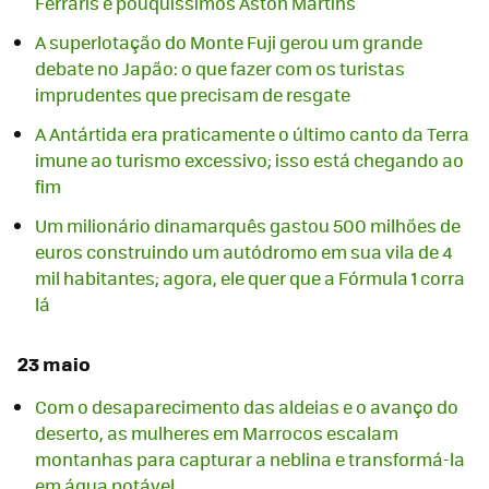
Ferraris e pouquíssimos Aston Martins
A superlotação do Monte Fuji gerou um grande
debate no Japão: o que fazer com os turistas
imprudentes que precisam de resgate
A Antártida era praticamente o último canto da Terra
imune ao turismo excessivo; isso está chegando ao
fim
Um milionário dinamarquês gastou 500 milhões de
euros construindo um autódromo em sua vila de 4
mil habitantes; agora, ele quer que a Fórmula 1 corra
lá
23 maio
Com o desaparecimento das aldeias e o avanço do
deserto, as mulheres em Marrocos escalam
montanhas para capturar a neblina e transformá-la
em água potável