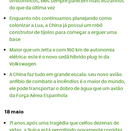
ornitorrincos, eles sempre parecem mais estranhos
do que da última vez
Enquanto nós continuamos planejando como
colonizar a Lua, a China já possui um robô
construtor de tijolos para começar a erguer uma
base
Maior que um Jetta e com 160 km de autonomia
elétrica: este é o novo sedã híbrido plug-in da
Volkswagen
A China faz tudo em grande escala: seu novo avião
anfíbio de combate a incêndios é o maior do mundo;
ele pode transportar o dobro de água que um avião
da Força Aérea Espanhola
18 maio
71 anos após uma tragédia que ceifou dezenas de
vidas, a Suíça está permitindo novamente corridas