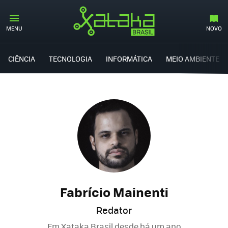
MENU
NOVO
CIÊNCIA
TECNOLOGIA
INFORMÁTICA
MEIO AMBIENTE
Fabrício Mainenti
Redator
Em Xataka Brasil desde
há um ano