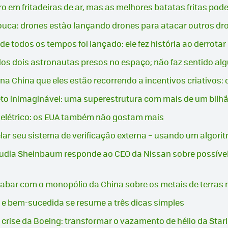
 em fritadeiras de ar, mas as melhores batatas fritas pod
louca: drones estão lançando drones para atacar outros dr
a de todos os tempos foi lançado: ele fez história ao derr
os dois astronautas presos no espaço; não faz sentido al
 China que eles estão recorrendo a incentivos criativos: 
eto inimaginável: uma superestrutura com mais de um bilh
o elétrico: os EUA também não gostam mais
ar seu sistema de verificação externa – usando um algori
audia Sheinbaum responde ao CEO da Nissan sobre possível 
abar com o monopólio da China sobre os metais de terras r
liz e bem-sucedida se resume a três dicas simples
 crise da Boeing: transformar o vazamento de hélio da Star