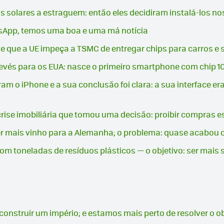
éis solares a estraguem: então eles decidiram instalá-los nos
tsApp, temos uma boa e uma má notícia
eme que a UE impeça a TSMC de entregar chips para carros 
revés para os EUA: nasce o primeiro smartphone com chip 
am o iPhone e a sua conclusão foi clara: a sua interface e
crise imobiliária que tomou uma decisão: proibir compras e
r mais vinho para a Alemanha; o problema: quase acabou co
m toneladas de resíduos plásticos — o objetivo: ser mais 
construir um império; e estamos mais perto de resolver o 