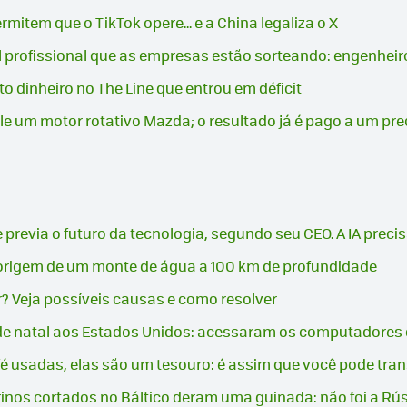
rmitem que o TikTok opere... e a China legaliza o X
l profissional que as empresas estão sorteando: engenheiro
o dinheiro no The Line que entrou em déficit
e um motor rotativo Mazda; o resultado já é pago a um pre
revia o futuro da tecnologia, segundo seu CEO. A IA precis
 origem de um monte de água a 100 km de profundidade
? Veja possíveis causas e como resolver
 de natal aos Estados Unidos: acessaram os computadore
é usadas, elas são um tesouro: é assim que você pode tr
nos cortados no Báltico deram uma guinada: não foi a Rússi