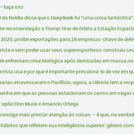
— faça isto
 da Nvidia disse que o DeepSeek foi “uma coisa fantástica”
te recomendação a Trump: tirar de órbita a Estação Espacia
025: proíbe exportações para 28 empresas-chave de defes
rista e sem poder usar seus superesportivos: construiu se
: EUA enfrentam crise biológica após demissões em massa n
rista usa e por que é importante pressioná-lo de vez em 
anas atravessaram o Pacíficio; agora, a ciência tem a res
panha em que as pessoas estacionam os carros em vagas 
ha opõe Elon Musk e Amancio Ortega
o consiga mais prestar atenção às coisas — é que, na verd
ábitos que refletem sua inteligência superior: gênios como