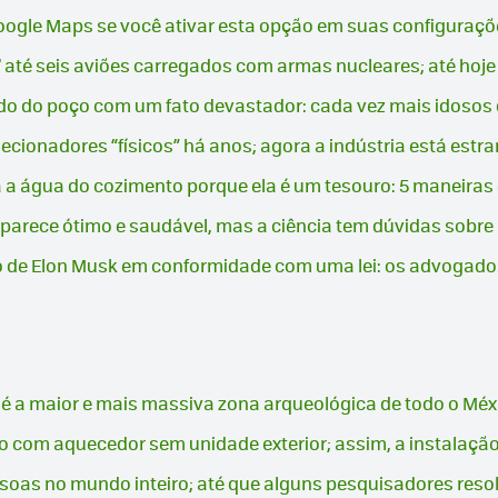
oogle Maps se você ativar esta opção em suas configuraçõ
" até seis aviões carregados com armas nucleares; até hoj
do do poço com um fato devastador: cada vez mais idosos 
lecionadores “físicos” há anos; agora a indústria está estr
a a água do cozimento porque ela é um tesouro: 5 maneiras 
 parece ótimo e saudável, mas a ciência tem dúvidas sobre 
io de Elon Musk em conformidade com uma lei: os advogad
é a maior e mais massiva zona arqueológica de todo o Méx
com aquecedor sem unidade exterior; assim, a instalação f
oas no mundo inteiro; até que alguns pesquisadores reso