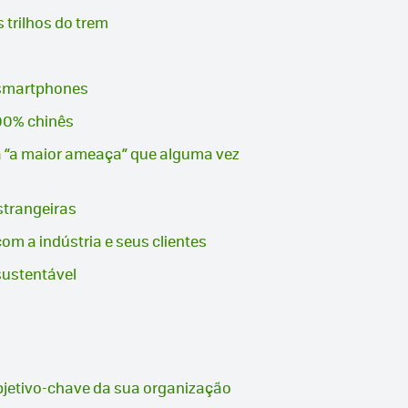
 trilhos do trem
e smartphones
100% chinês
ra “a maior ameaça” que alguma vez
strangeiras
m a indústria e seus clientes
sustentável
objetivo-chave da sua organização