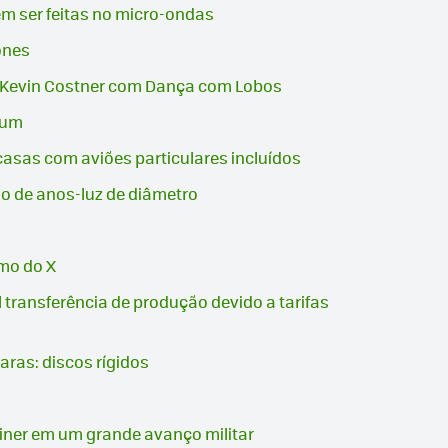
em ser feitas no micro-ondas
ones
otar Kevin Costner com Dança com Lobos
gum
casas com aviões particulares incluídos
ão de anos-luz de diâmetro
tmo do X
transferência de produção devido a tarifas
aras: discos rígidos
liner em um grande avanço militar