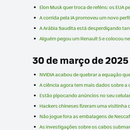
Elon Musk quer troca de reféns: os EUA pe
A corrida pela IA promoveu um novo perfi
A Arábia Saudita está desperdiçando tant
Alguém pegou um Renault 5 e colocou nel
30 de março de 2025
NVIDIA acabou de quebrar a equação que p
A ciência agora tem mais dados sobre a
Estão pipocando anúncios no seu celular
Hackers chineses fizeram uma visitinha
Não jogue fora as embalagens de Nescaf
As investigações sobre os cabos submari