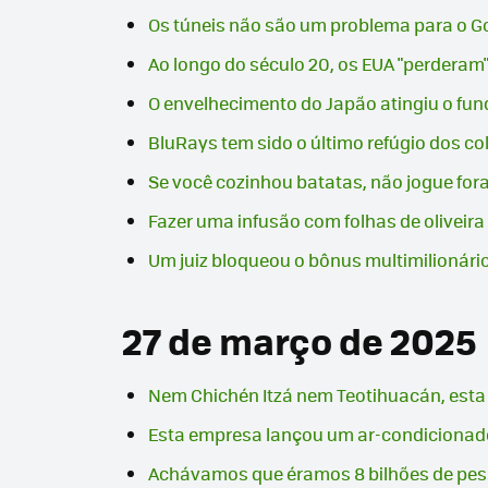
Os túneis não são um problema para o G
Ao longo do século 20, os EUA "perderam
O envelhecimento do Japão atingiu o fun
BluRays tem sido o último refúgio dos co
Se você cozinhou batatas, não jogue for
Fazer uma infusão com folhas de oliveira
Um juiz bloqueou o bônus multimilionár
27 de março de 2025
Nem Chichén Itzá nem Teotihuacán, esta 
Esta empresa lançou um ar-condicionado 
Achávamos que éramos 8 bilhões de pess