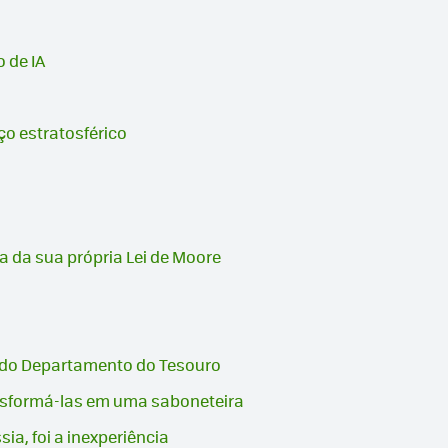
 de IA
ço estratosférico
a da sua própria Lei de Moore
s do Departamento do Tesouro
ansformá-las em uma saboneteira
a, foi a inexperiência