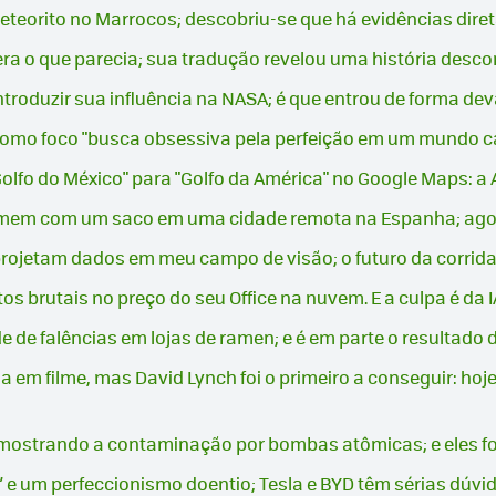
teorito no Marrocos; descobriu-se que há evidências dire
era o que parecia; sua tradução revelou uma história des
troduzir sua influência na NASA; é que entrou de forma de
z como foco "busca obsessiva pela perfeição em um mundo c
lfo do México" para "Golfo da América" ​​no Google Maps: 
mem com um saco em uma cidade remota na Espanha; agora
rojetam dados em meu campo de visão; o futuro da corrida
 brutais no preço do seu Office na nuvem. E a culpa é da I
de falências em lojas de ramen; e é em parte o resultado d
 em filme, mas David Lynch foi o primeiro a conseguir: hoje,
mostrando a contaminação por bombas atômicas; e eles f
” e um perfeccionismo doentio; Tesla e BYD têm sérias dúvid