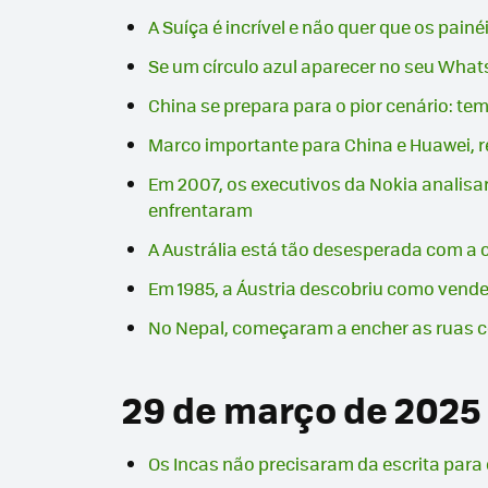
A Suíça é incrível e não quer que os pain
Se um círculo azul aparecer no seu Wha
China se prepara para o pior cenário: t
Marco importante para China e Huawei, 
Em 2007, os executivos da Nokia analisar
enfrentaram
A Austrália está tão desesperada com a 
Em 1985, a Áustria descobriu como vende
No Nepal, começaram a encher as ruas co
29 de março de 2025
Os Incas não precisaram da escrita para 