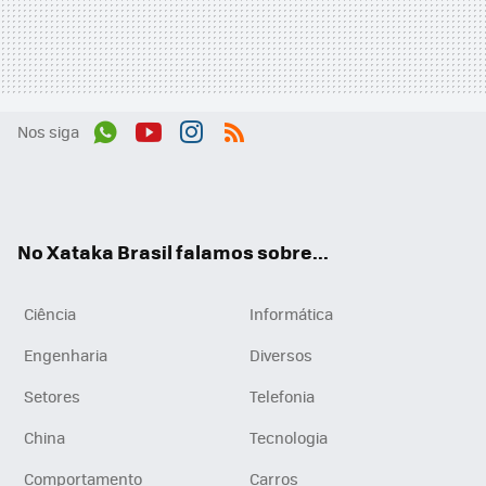
Nos siga
Wh
You
Inst
RSS
ats
tub
agr
App
e
am
No Xataka Brasil falamos sobre...
Ciência
Informática
Engenharia
Diversos
Setores
Telefonia
China
Tecnologia
Comportamento
Carros