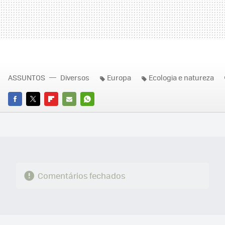
ASSUNTOS
Diversos
Europa
Ecologia e natureza
FACEBOOK
TWITTER
FLIPBOARD
E-
WHATSAPP
MAIL
Comentários fechados