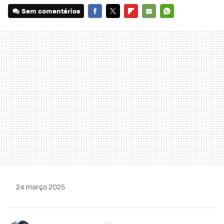
Sem comentários
FACEBOOK
TWITTER
FLIPBOARD
E-
WHATSAPP
MAIL
24 março 2025