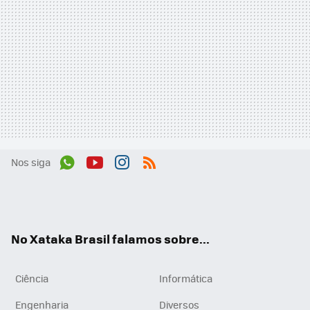
Nos siga
Wh
You
Inst
RSS
ats
tub
agr
App
e
am
No Xataka Brasil falamos sobre...
Ciência
Informática
Engenharia
Diversos