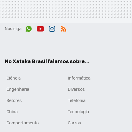
Nos siga
Wh
You
Inst
RSS
ats
tub
agr
App
e
am
No Xataka Brasil falamos sobre...
Ciência
Informática
Engenharia
Diversos
Setores
Telefonia
China
Tecnologia
Comportamento
Carros