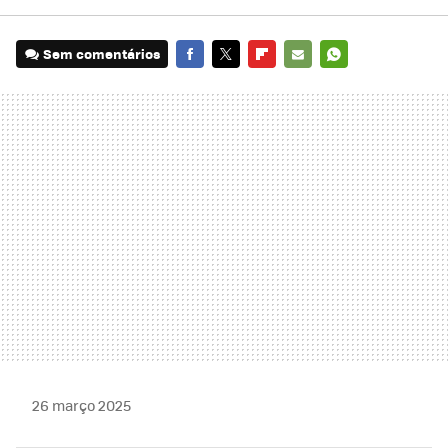
Sem comentários
FACEBOOK
TWITTER
FLIPBOARD
E-
WHATSAPP
MAIL
26 março 2025