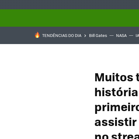
TENDÊNCIAS DO DIA
Bill Gates
NASA
I
Muitos 
história
primeir
assistir
no stre