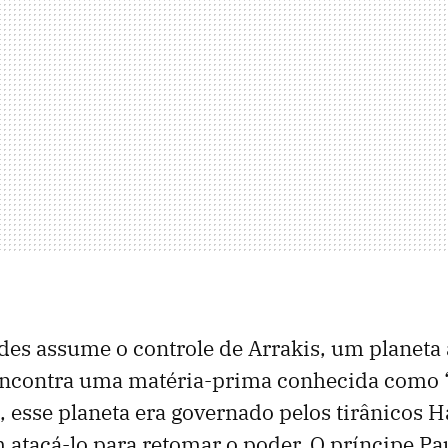
ides assume o controle de Arrakis, um planeta 
 encontra uma matéria-prima conhecida como “
 esse planeta era governado pelos tirânicos 
 atacá-lo para retomar o poder. O príncipe Pau