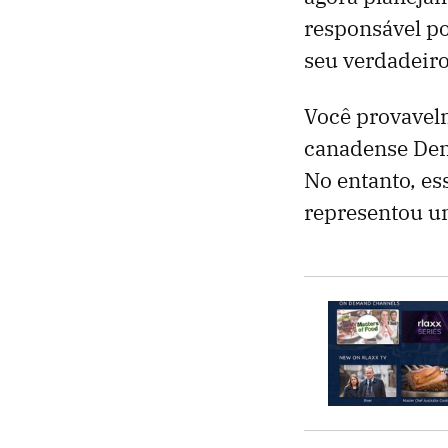
responsável po
seu verdadeiro
Você provavelm
canadense Deni
No entanto, e
representou um