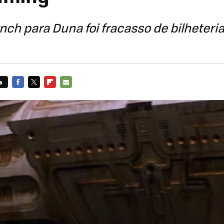
nch para Duna foi fracasso de bilheteria
s
FACEBOOK
TWITTER
FLIPBOARD
E-
MAIL