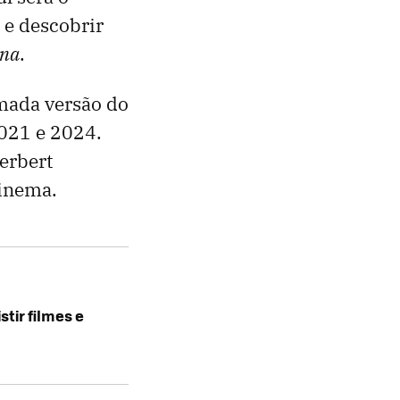
 e descobrir
na
.
amada versão do
2021 e 2024.
erbert
cinema.
tir filmes e