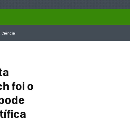
Ciência
ta
h foi o
 pode
tífica