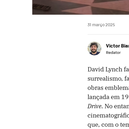
31 março 2025
Victor Bi
Redator
David Lynch fa
surrealismo, f
obras emblemá
lançada em 19
Drive
. No enta
cinematográfic
que, com o tem