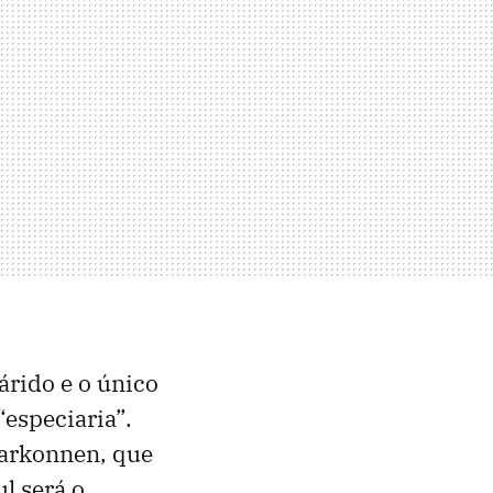
árido e o único
especiaria”.
Harkonnen, que
l será o