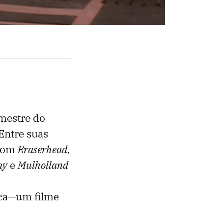
 mestre do
 Entre suas
 com
Eraserhead
,
ay
e
Mulholland
ica—um filme