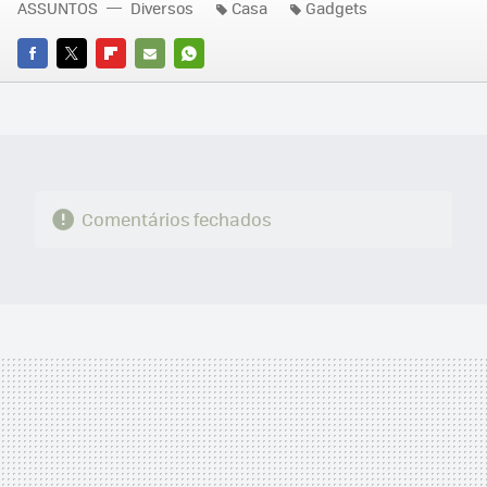
ASSUNTOS
Diversos
Casa
Gadgets
FACEBOOK
TWITTER
FLIPBOARD
E-
WHATSAPP
MAIL
Comentários fechados