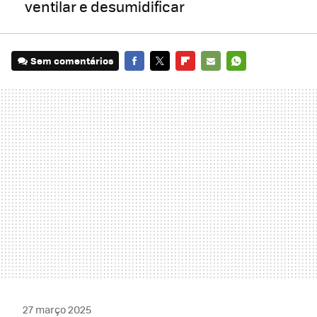
ventilar e desumidificar
Sem comentários
FACEBOOK
TWITTER
FLIPBOARD
E-
WHATSAPP
MAIL
27 março 2025