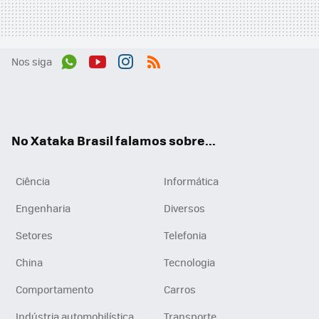
Nos siga
Wh
You
Inst
RSS
ats
tub
agr
App
e
am
No Xataka Brasil falamos sobre...
Ciência
Informática
Engenharia
Diversos
Setores
Telefonia
China
Tecnologia
Comportamento
Carros
Indústria automobilística
Transporte