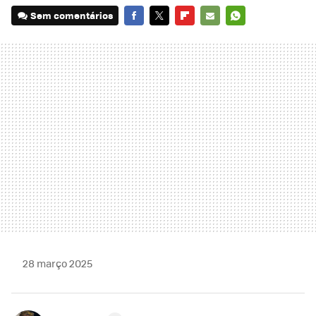
Sem comentários
FACEBOOK
TWITTER
FLIPBOARD
E-
WHATSAPP
MAIL
28 março 2025