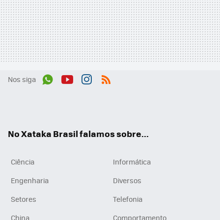
Nos siga
Wh
You
Inst
RSS
ats
tub
agr
App
e
am
No Xataka Brasil falamos sobre...
Ciência
Informática
Engenharia
Diversos
Setores
Telefonia
China
Comportamento