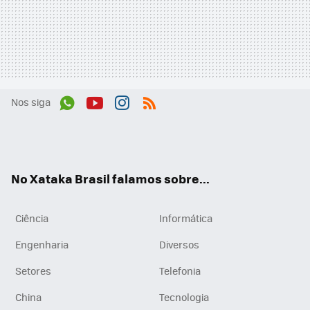
Nos siga
Wh
You
Inst
RSS
ats
tub
agr
App
e
am
No Xataka Brasil falamos sobre...
Ciência
Informática
Engenharia
Diversos
Setores
Telefonia
China
Tecnologia