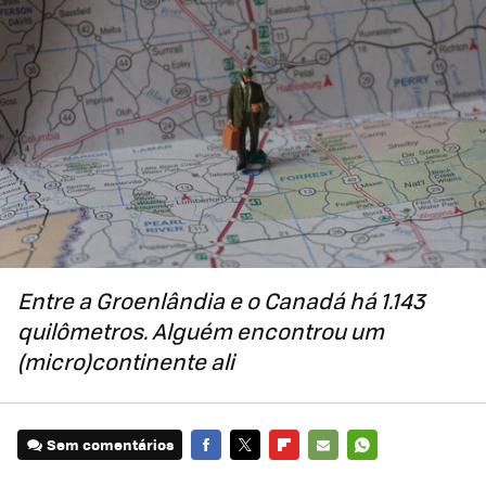
Entre a Groenlândia e o Canadá há 1.143
quilômetros. Alguém encontrou um
(micro)continente ali
Sem comentários
FACEBOOK
TWITTER
FLIPBOARD
E-
WHATSAPP