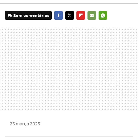
Sem comentários
FACEBOOK
TWITTER
FLIPBOARD
E-
WHATSAPP
MAIL
25 março 2025