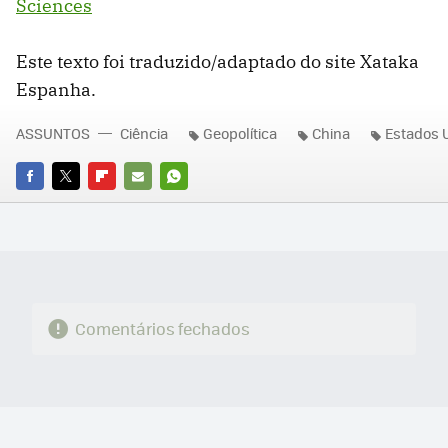
Sciences
Este texto foi traduzido/adaptado do site Xataka
Espanha.
ASSUNTOS
Ciência
Geopolítica
China
Estados 
FACEBOOK
TWITTER
FLIPBOARD
E-
WHATSAPP
MAIL
Comentários fechados