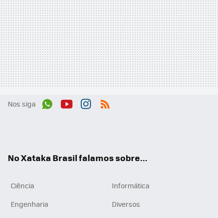
Nos siga
Wh
You
Inst
RSS
ats
tub
agr
App
e
am
No Xataka Brasil falamos sobre...
Ciência
Informática
Engenharia
Diversos