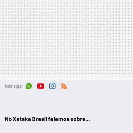
Nos siga
Wh
You
Inst
RSS
ats
tub
agr
App
e
am
No Xataka Brasil falamos sobre...