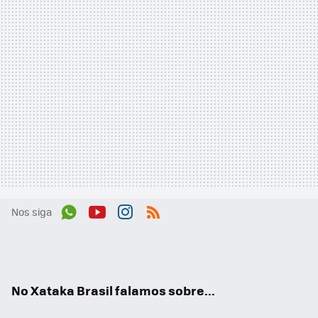
Nos siga
Wh
You
Inst
RSS
ats
tub
agr
App
e
am
No Xataka Brasil falamos sobre...