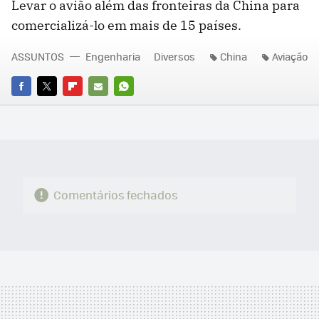
Levar o avião além das fronteiras da China para
comercializá-lo em mais de 15 países.
ASSUNTOS
Engenharia
Diversos
China
Aviação
FACEBOOK
TWITTER
FLIPBOARD
E-
WHATSAPP
MAIL
Comentários fechados