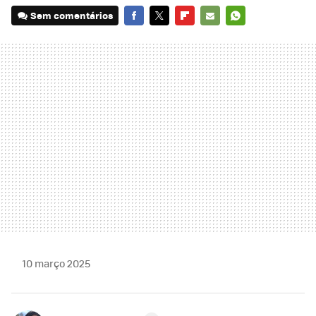
Sem comentários
FACEBOOK
TWITTER
FLIPBOARD
E-
WHATSAPP
MAIL
10 março 2025