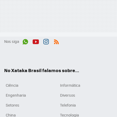
Nos siga
Wh
You
Inst
RSS
ats
tub
agr
App
e
am
No Xataka Brasil falamos sobre...
Ciência
Informática
Engenharia
Diversos
Setores
Telefonia
China
Tecnologia