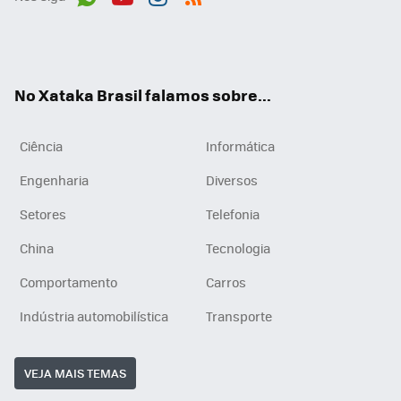
Wh
You
Inst
RSS
ats
tub
agr
App
e
am
No Xataka Brasil falamos sobre...
Ciência
Informática
Engenharia
Diversos
Setores
Telefonia
China
Tecnologia
Comportamento
Carros
Indústria automobilística
Transporte
VEJA MAIS TEMAS