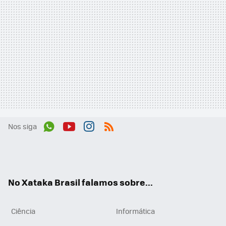
Nos siga
Wh
You
Inst
RSS
ats
tub
agr
App
e
am
No Xataka Brasil falamos sobre...
Ciência
Informática