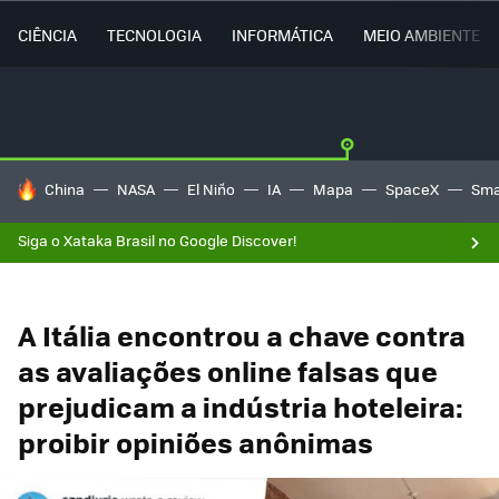
CIÊNCIA
TECNOLOGIA
INFORMÁTICA
MEIO AMBIENTE
TENDÊNCIAS DO DIA
China
NASA
El Niño
IA
Mapa
SpaceX
Sma
Siga o Xataka Brasil no Google Discover!
A Itália encontrou a chave contra
as avaliações online falsas que
prejudicam a indústria hoteleira:
proibir opiniões anônimas