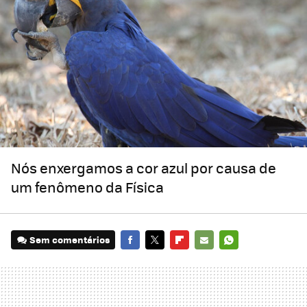
Nós enxergamos a cor azul por causa de
um fenômeno da Física
Sem comentários
FACEBOOK
TWITTER
FLIPBOARD
E-
WHATSAPP
MAIL