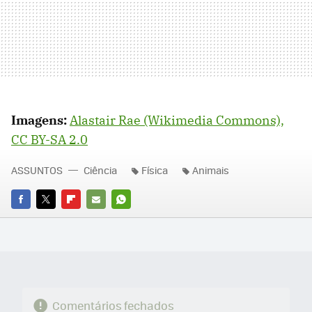
Imagens:
Alastair Rae (Wikimedia Commons),
CC BY-SA 2.0
ASSUNTOS
Ciência
Física
Animais
FACEBOOK
TWITTER
FLIPBOARD
E-
WHATSAPP
MAIL
Comentários fechados