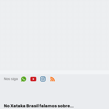
Nos siga
Wh
You
Inst
RSS
ats
tub
agr
App
e
am
No Xataka Brasil falamos sobre...