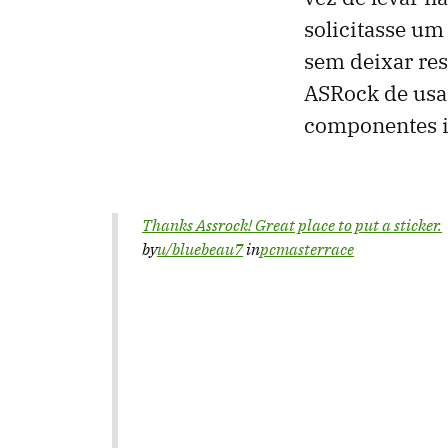
solicitasse um
sem deixar re
ASRock de usar
componentes i
Thanks Assrock! Great place to put a sticker.
by
u/bluebeau7
in
pcmasterrace