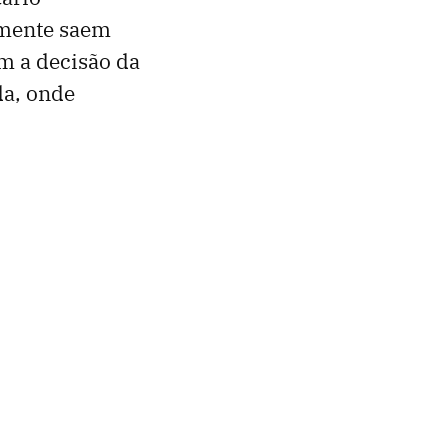
almente saem
m a decisão da
da, onde