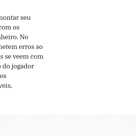
montar seu
 com os
heiro. No
metem erros ao
os se veem com
o do jogador
os
veis.