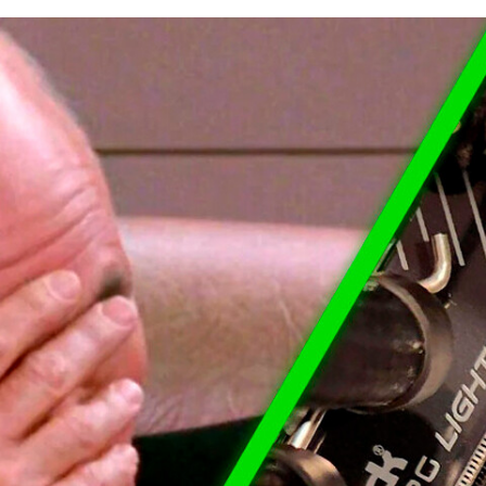
FACEBOOK
TWITTER
FLIPBOARD
E-
MAIL