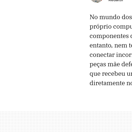
No mundo dos 
próprio compu
componentes q
entanto, nem 
conectar inco
peças mãe defe
que recebeu u
diretamente no