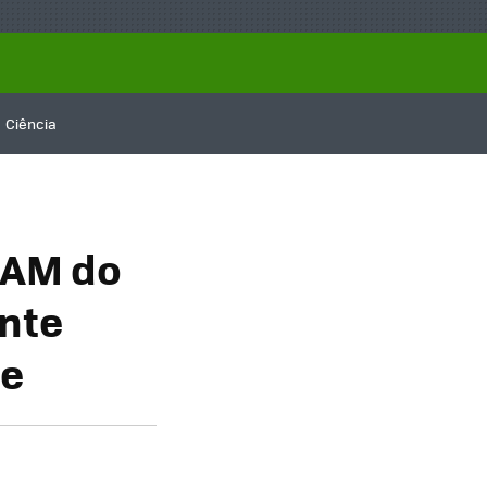
Ciência
 RAM do
ante
ãe