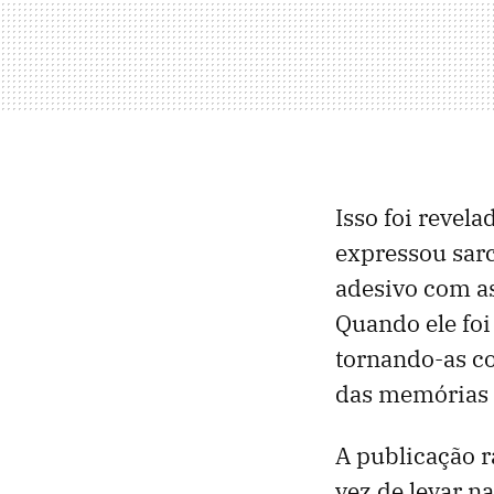
Isso foi revel
expressou sarc
adesivo com as
Quando ele foi
tornando-as co
das memórias n
A publicação r
vez de levar n