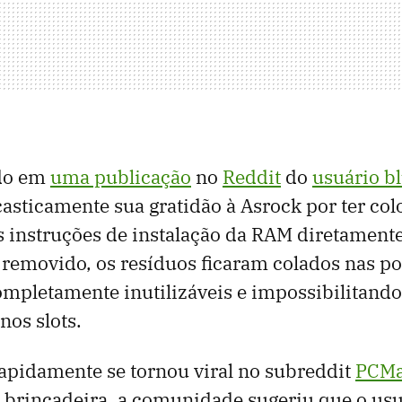
ado em
uma publicação
no
Reddit
do
usuário b
asticamente sua gratidão à Asrock por ter col
 instruções de instalação da RAM diretamente 
 removido, os resíduos ficaram colados nas po
mpletamente inutilizáveis ​​e impossibilitando
os slots.
apidamente se tornou viral no subreddit
PCMa
a brincadeira, a comunidade sugeriu que o us