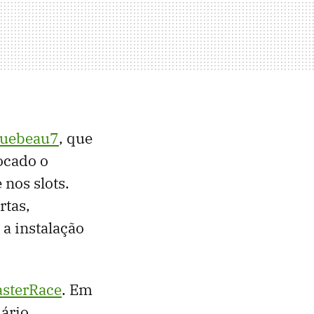
luebeau7
, que
ocado o
nos slots.
rtas,
 a instalação
sterRace
. Em
uário