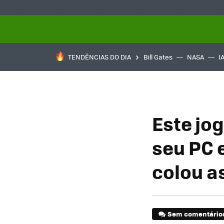
TENDÊNCIAS DO DIA
Bill Gates
NASA
I
Este jo
seu PC 
colou a
Sem comentário