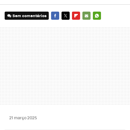
Sem comentários
FACEBOOK
TWITTER
FLIPBOARD
E-
WHATSAPP
MAIL
21 março 2025