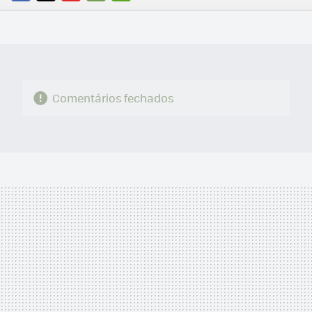
FACEBOOK
TWITTER
FLIPBOARD
E-
WHATSAPP
MAIL
Comentários fechados