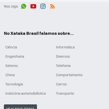
Nos siga
Wh
You
Inst
RSS
ats
tub
agr
App
e
am
No Xataka Brasil falamos sobre...
Ciência
Informática
Engenharia
Diversos
Setores
Telefonia
China
Comportamento
Tecnologia
Carros
Indústria automobilística
Transporte
VEJA MAIS TEMAS