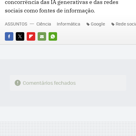
concorrência das IA generativas e das redes
sociais como fontes de informação.
ASSUNTOS
Ciência
Informática
Google
Rede soci
FACEBOOK
TWITTER
FLIPBOARD
E-
WHATSAPP
MAIL
Comentários fechados