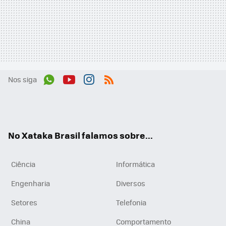
Nos siga
Wh
You
Inst
RSS
ats
tub
agr
App
e
am
No Xataka Brasil falamos sobre...
Ciência
Informática
Engenharia
Diversos
Setores
Telefonia
China
Comportamento