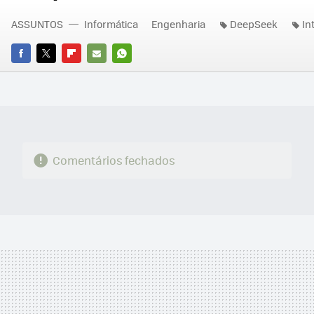
ASSUNTOS
Informática
Engenharia
DeepSeek
In
FACEBOOK
TWITTER
FLIPBOARD
E-
WHATSAPP
MAIL
Comentários fechados