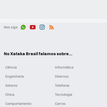
Nos siga
Wh
You
Inst
RSS
ats
tub
agr
App
e
am
No Xataka Brasil falamos sobre...
Ciência
Informática
Engenharia
Diversos
Setores
Telefonia
China
Tecnologia
Comportamento
Carros