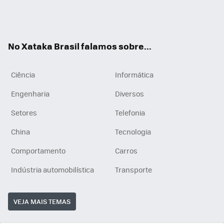
Wh
You
Inst
RSS
ats
tub
agr
App
e
am
No Xataka Brasil falamos sobre...
Ciência
Informática
Engenharia
Diversos
Setores
Telefonia
China
Tecnologia
Comportamento
Carros
Indústria automobilística
Transporte
VEJA MAIS TEMAS