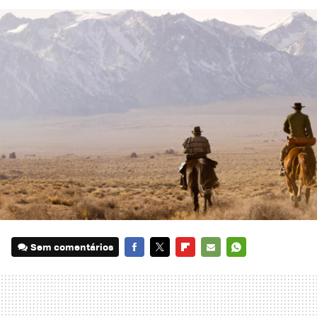
Sem comentários
FACEBOOK
TWITTER
FLIPBOARD
E-
WHATSAPP
MAIL