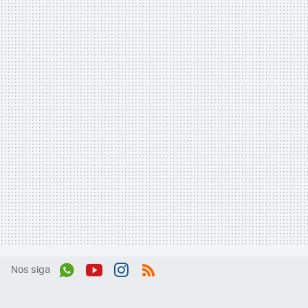
Nos siga
Wh
You
Inst
RSS