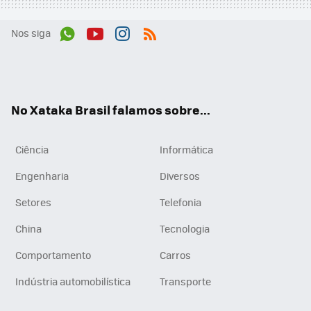
Nos siga
Wh
You
Inst
RSS
ats
tub
agr
App
e
am
No Xataka Brasil falamos sobre...
Ciência
Informática
Engenharia
Diversos
Setores
Telefonia
China
Tecnologia
Comportamento
Carros
Indústria automobilística
Transporte