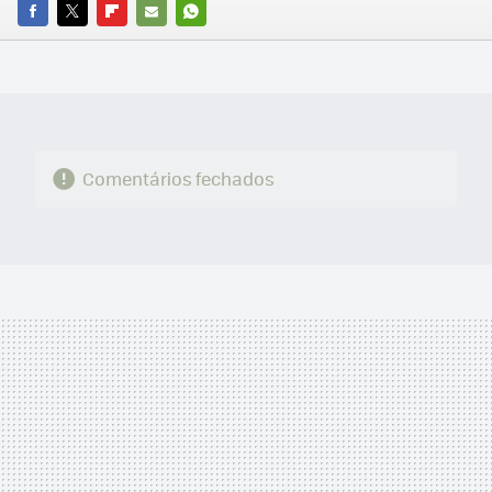
FACEBOOK
TWITTER
FLIPBOARD
E-
WHATSAPP
MAIL
Comentários fechados