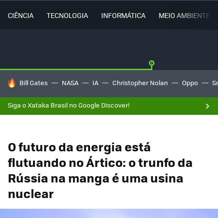
CIÊNCIA
TECNOLOGIA
INFORMÁTICA
MEIO AMBIENTE
TENDÊNCIAS DO DIA
Bill Gates
NASA
IA
Christopher Nolan
Oppo
S
Siga o Xataka Brasil no Google Discover!
O futuro da energia está
flutuando no Ártico: o trunfo da
Rússia na manga é uma usina
nuclear