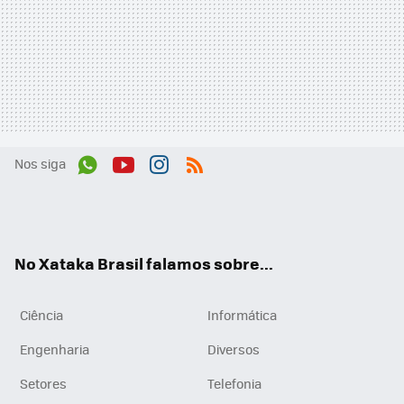
Nos siga
Wh
You
Inst
RSS
ats
tub
agr
App
e
am
No Xataka Brasil falamos sobre...
Ciência
Informática
Engenharia
Diversos
Setores
Telefonia