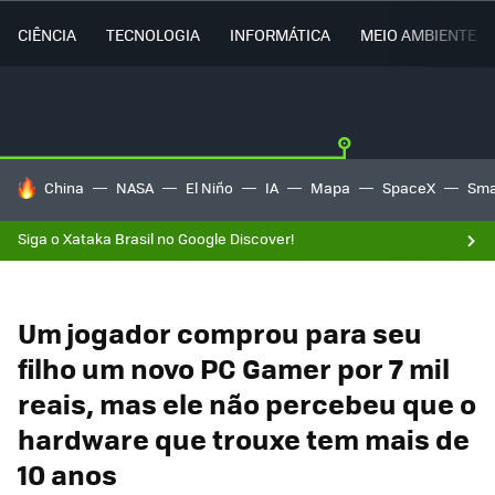
CIÊNCIA
TECNOLOGIA
INFORMÁTICA
MEIO AMBIENTE
TENDÊNCIAS DO DIA
China
NASA
El Niño
IA
Mapa
SpaceX
Sma
Siga o Xataka Brasil no Google Discover!
Um jogador comprou para seu
filho um novo PC Gamer por 7 mil
reais, mas ele não percebeu que o
hardware que trouxe tem mais de
10 anos