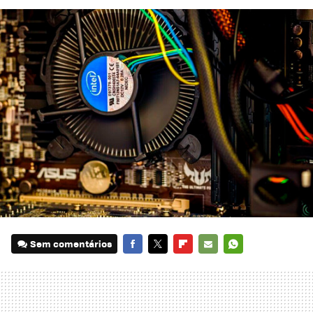
Sem comentários
FACEBOOK
TWITTER
FLIPBOARD
E-
WHATSAPP
MAIL