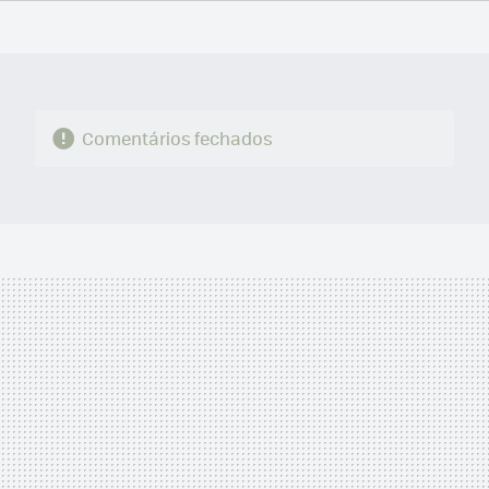
FACEBOOK
TWITTER
FLIPBOARD
E-
WHATSAPP
MAIL
Comentários fechados