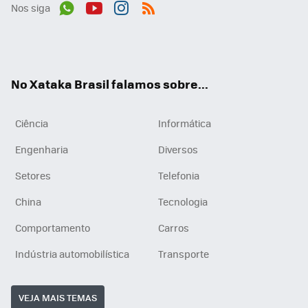
Nos siga
Wh
You
Inst
RSS
ats
tub
agr
App
e
am
No Xataka Brasil falamos sobre...
Ciência
Informática
Engenharia
Diversos
Setores
Telefonia
China
Tecnologia
Comportamento
Carros
Indústria automobilística
Transporte
VEJA MAIS TEMAS