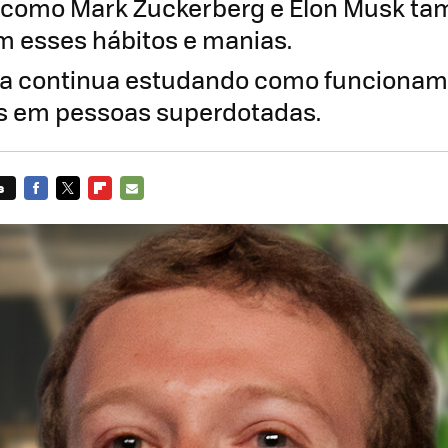
s como Mark Zuckerberg e Elon Musk t
 esses hábitos e manias.
ia continua estudando como funcionam 
s em pessoas superdotadas.
s
FACEBOOK
TWITTER
FLIPBOARD
E-
MAIL