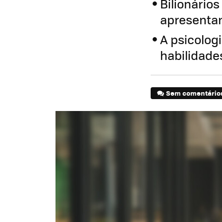
Bilionário
apresentam
A psicolog
habilidade
Sem comentário