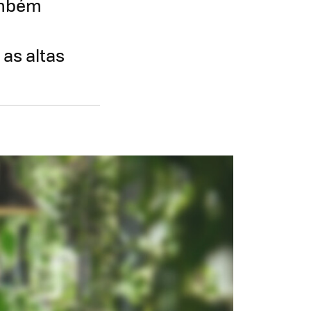
ambém
as altas