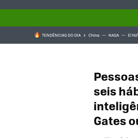
TENDÊNCIAS DO DIA
China
NASA
El Ni
Pessoas
seis há
inteligê
Gates o