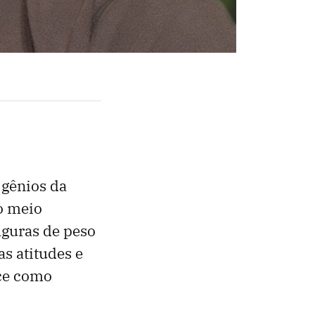
 gênios da
o meio
iguras de peso
as atitudes e
ece como