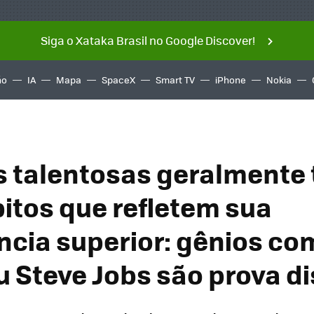
Siga o Xataka Brasil no Google Discover!
ño
IA
Mapa
SpaceX
Smart TV
iPhone
Nokia
 talentosas geralmente
bitos que refletem sua
ncia superior: gênios com
u Steve Jobs são prova d