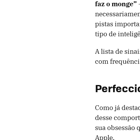
faz o monge”
—
necessariamen
pistas importa
tipo de intelig
A lista de sin
com frequência
Perfecci
Como já desta
desse comporta
sua obsessão 
Apple.