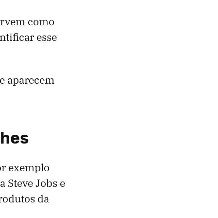
servem como
tificar esse
que aparecem
lhes
hor exemplo
a Steve Jobs e
rodutos da