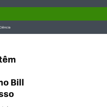
Ciência
 têm
o Bill
isso