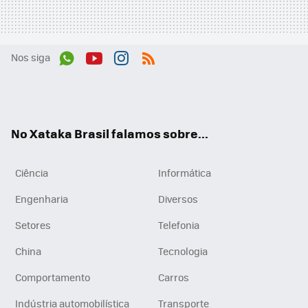
Nos siga
Wh
You
Inst
RSS
ats
tub
agr
App
e
am
No Xataka Brasil falamos sobre...
Ciência
Informática
Engenharia
Diversos
Setores
Telefonia
China
Tecnologia
Comportamento
Carros
Indústria automobilística
Transporte