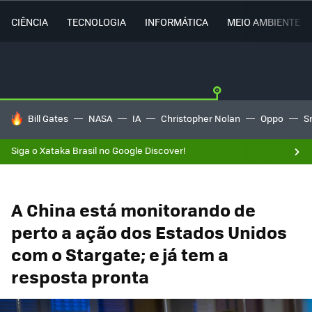
CIÊNCIA
TECNOLOGIA
INFORMÁTICA
MEIO AMBIENTE
TENDÊNCIAS DO DIA
Bill Gates
NASA
IA
Christopher Nolan
Oppo
S
Siga o Xataka Brasil no Google Discover!
A China está monitorando de
perto a ação dos Estados Unidos
com o Stargate; e já tem a
resposta pronta