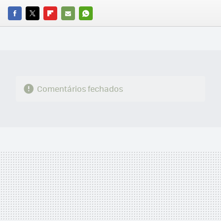
FACEBOOK
TWITTER
FLIPBOARD
E-
WHATSAPP
MAIL
Comentários fechados