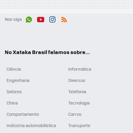
Nos siga
Wh
You
Inst
RSS
ats
tub
agr
App
e
am
No Xataka Brasil falamos sobre...
Ciência
Informática
Engenharia
Diversos
Setores
Telefonia
China
Tecnologia
Comportamento
Carros
Indústria automobilística
Transporte