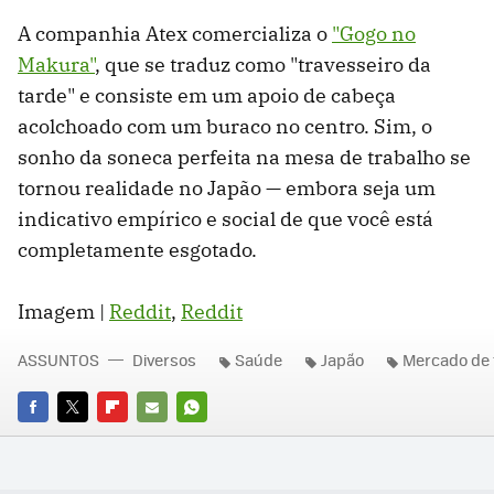
A companhia Atex comercializa o
"Gogo no
Makura"
, que se traduz como "travesseiro da
tarde" e consiste em um apoio de cabeça
acolchoado com um buraco no centro. Sim, o
sonho da soneca perfeita na mesa de trabalho se
tornou realidade no Japão — embora seja um
indicativo empírico e social de que você está
completamente esgotado.
Imagem |
Reddit
,
Reddit
ASSUNTOS
Diversos
Saúde
Japão
Mercado de 
FACEBOOK
TWITTER
FLIPBOARD
E-
WHATSAPP
MAIL