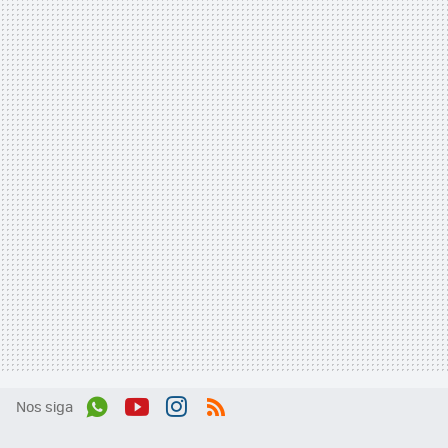
Nos siga
Wh
You
Inst
RSS