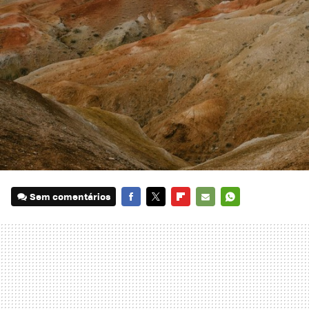
Sem comentários
FACEBOOK
TWITTER
FLIPBOARD
E-
WHATSAPP
MAIL