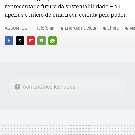
representar o futuro da sustentabilidade – ou
apenas o início de uma nova corrida pelo poder.
ASSUNTOS
Telefonia
Energia nuclear
China
Mi
FACEBOOK
TWITTER
FLIPBOARD
E-
WHATSAPP
MAIL
Comentários fechados