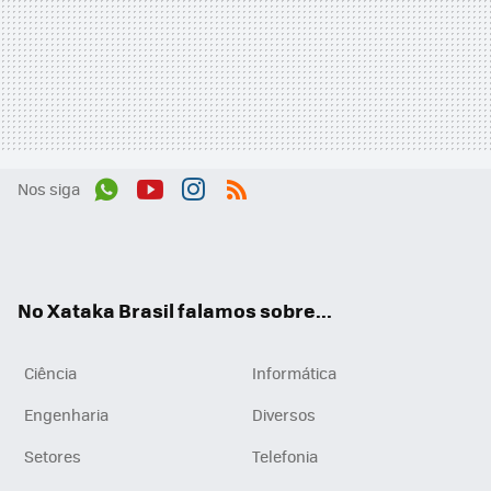
Nos siga
Wh
You
Inst
RSS
ats
tub
agr
App
e
am
No Xataka Brasil falamos sobre...
Ciência
Informática
Engenharia
Diversos
Setores
Telefonia