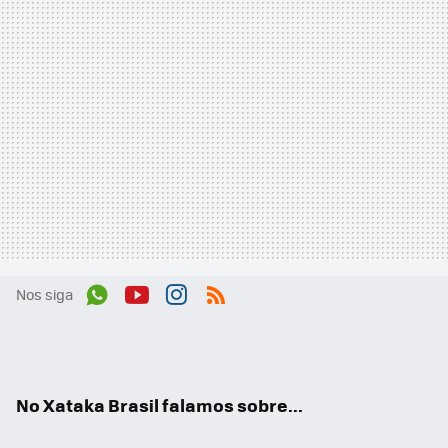
Nos siga
Wh
You
Inst
RSS
ats
tub
agr
App
e
am
No Xataka Brasil falamos sobre...