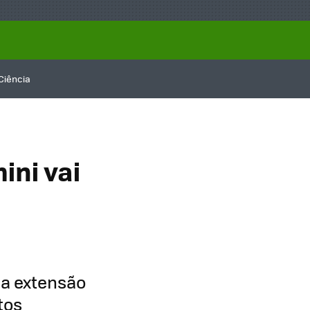
Ciência
ni vai
a extensão
tos