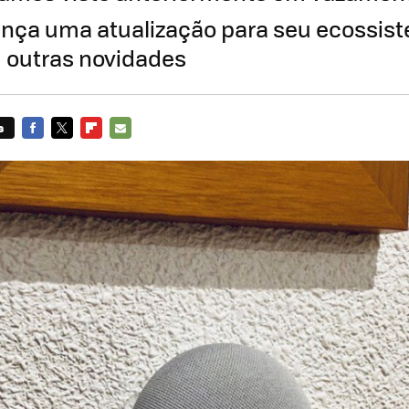
ança uma atualização para seu ecossis
m outras novidades
s
FACEBOOK
TWITTER
FLIPBOARD
E-
MAIL