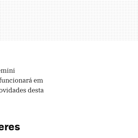
emini
 funcionará em
novidades desta
eres