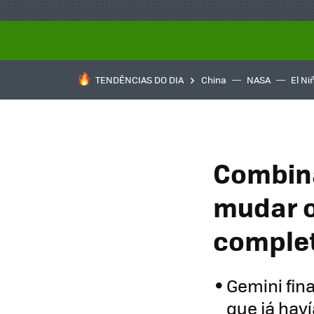
TENDÊNCIAS DO DIA
China
NASA
El Ni
Combina
mudar o
comple
Gemini fi
que já hav