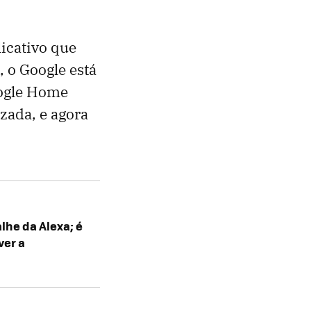
icativo que
, o Google está
oogle Home
zada, e agora
he da Alexa; é
ver a