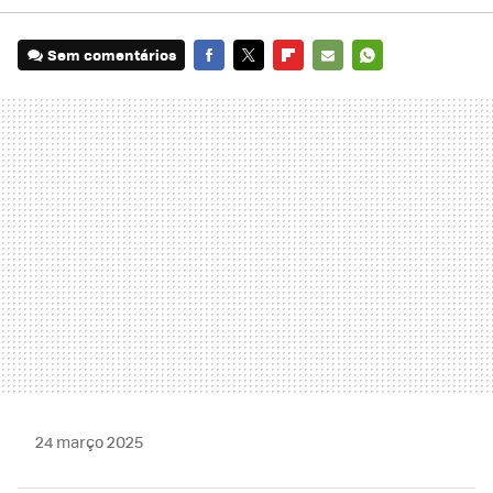
Sem comentários
FACEBOOK
TWITTER
FLIPBOARD
E-
WHATSAPP
MAIL
24 março 2025