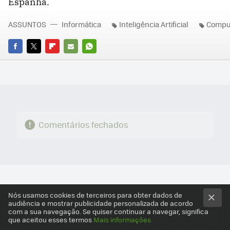
Espanha.
ASSUNTOS
Informática
Inteligência Artificial
Compu
FACEBOOK
TWITTER
FLIPBOARD
E-
WHATSAPP
MAIL
Comentários fechados
Nós usamos cookies de terceiros para obter dados de
audiência e mostrar publicidade personalizada de acordo
com a sua navegação. Se quiser continuar a navegar, significa
que aceitou esses termos
Mais informações