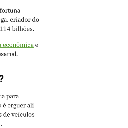
fortuna
ga, criador do
114 bilhões.
ia econômica
e
sarial.
?
ca para
 é erguer ali
s de veículos
.