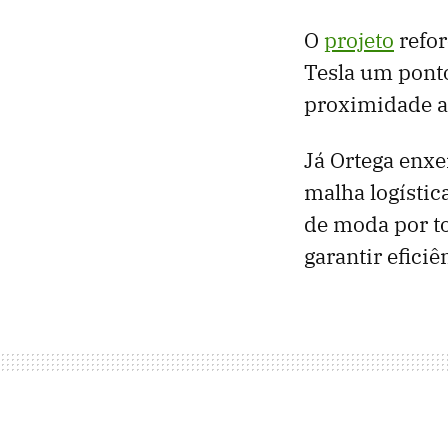
O
projeto
refor
Tesla um ponto
proximidade ao
Já Ortega enx
malha logístic
de moda por to
garantir efici