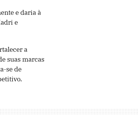
ente e daria à
adri e
talecer a
 de suas marcas
a-se de
etitivo.