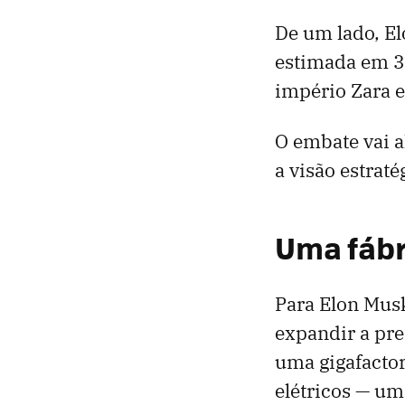
De um lado, E
estimada em 32
império Zara e
O embate vai a
a visão estrat
Uma fábr
Para Elon Musk
expandir a pre
uma gigafactor
elétricos — um