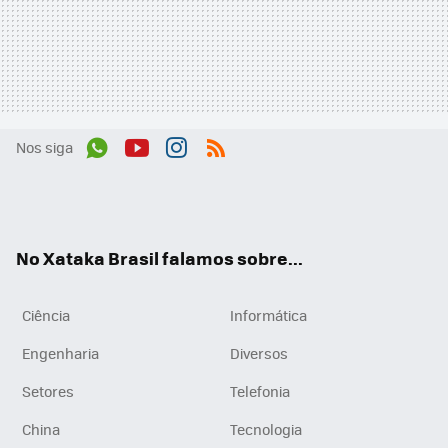
Nos siga
Wh
You
Inst
RSS
ats
tub
agr
App
e
am
No Xataka Brasil falamos sobre...
Ciência
Informática
Engenharia
Diversos
Setores
Telefonia
China
Tecnologia