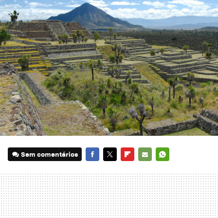
Sem comentários
FACEBOOK
TWITTER
FLIPBOARD
E-
WHATSAPP
MAIL