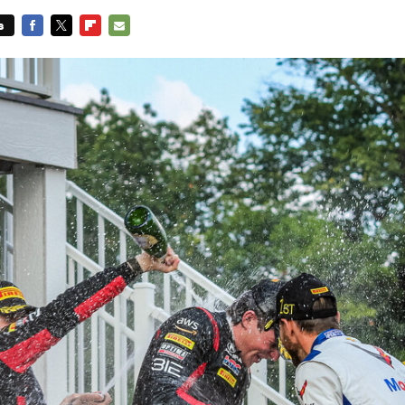
s
FACEBOOK
TWITTER
FLIPBOARD
E-
MAIL