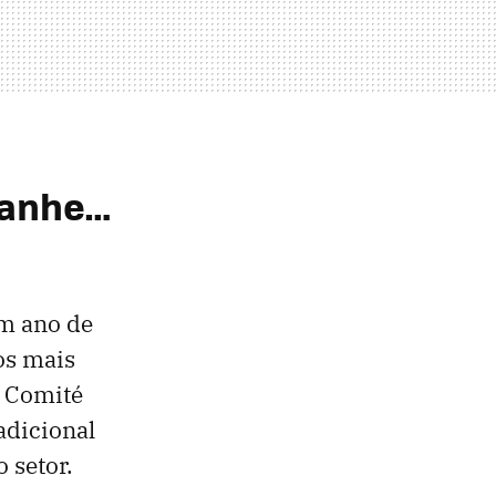
panhe…
um ano de
os mais
o Comité
adicional
 setor.