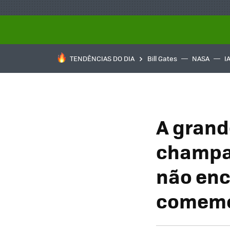
TENDÊNCIAS DO DIA
Bill Gates
NASA
I
A grand
champan
não enc
comemo