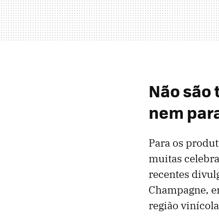
Não são 
nem para
Para os produ
muitas celebr
recentes divu
Champagne, en
região vinícola