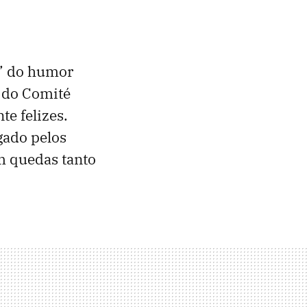
” do humor
 do Comité
e felizes.
gado pelos
m quedas tanto