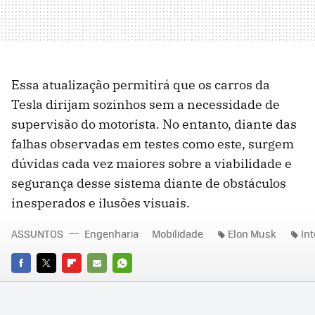
Essa atualização permitirá que os carros da
Tesla dirijam sozinhos sem a necessidade de
supervisão do motorista. No entanto, diante das
falhas observadas em testes como este, surgem
dúvidas cada vez maiores sobre a viabilidade e
segurança desse sistema diante de obstáculos
inesperados e ilusões visuais.
ASSUNTOS
Engenharia
Mobilidade
Elon Musk
Int
FACEBOOK
TWITTER
FLIPBOARD
E-
WHATSAPP
MAIL