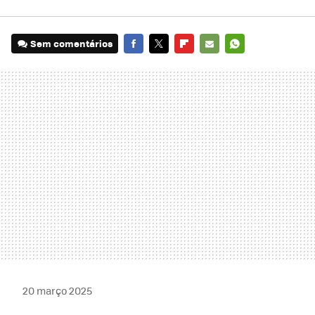
Sem comentários
FACEBOOK
TWITTER
FLIPBOARD
E-
WHATSAPP
MAIL
20 março 2025