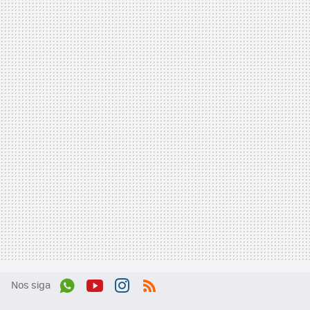
Nos siga
Wh
You
Inst
RSS