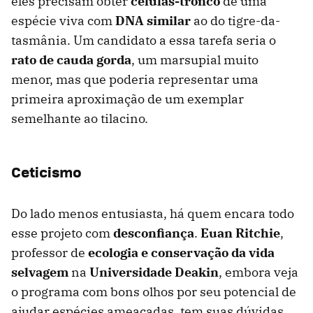
eles precisam obter
células-tronco
de uma
espécie viva com
DNA similar
ao do tigre-da-
tasmânia. Um candidato a essa tarefa seria o
rato de cauda gorda
, um marsupial muito
menor, mas que poderia representar uma
primeira aproximação de um exemplar
semelhante ao tilacino.
Ceticismo
Do lado menos entusiasta, há quem encara todo
esse projeto com
desconfiança
.
Euan Ritchie
,
professor de
ecologia e conservação da vida
selvagem
na
Universidade Deakin
, embora veja
o programa com bons olhos por seu potencial de
ajudar espécies ameaçadas, tem suas dúvidas