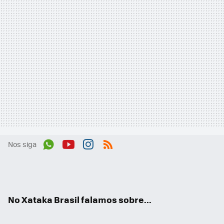
Nos siga
Wh
You
Inst
RSS
ats
tub
agr
App
e
am
No Xataka Brasil falamos sobre...