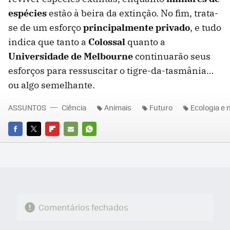
espécies
estão à beira da extinção. No fim, trata-
se de um esforço
principalmente privado
, e tudo
indica que tanto a
Colossal
quanto a
Universidade de Melbourne
continuarão seus
esforços para ressuscitar o tigre-da-tasmânia…
ou algo semelhante.
ASSUNTOS
Ciência
Animais
Futuro
Ecologia e 
FACEBOOK
TWITTER
FLIPBOARD
E-
WHATSAPP
MAIL
Comentários fechados