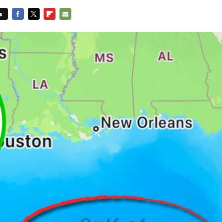
s
FACEBOOK
TWITTER
FLIPBOARD
E-
MAIL