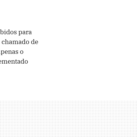
bidos para
er chamado de
apenas o
lementado