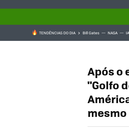
TENDÊNCIAS DO DIA
Bill Gates
NASA
I
Após o 
"Golfo 
América"
mesmo 