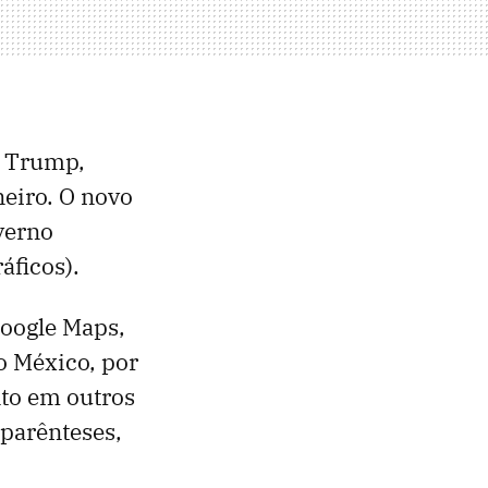
d Trump,
eiro. O novo
verno
áficos).
Google Maps,
o México, por
nto em outros
 parênteses,