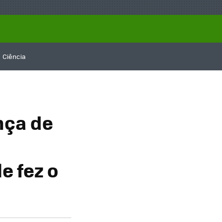
Ciência
nça de
e fez o