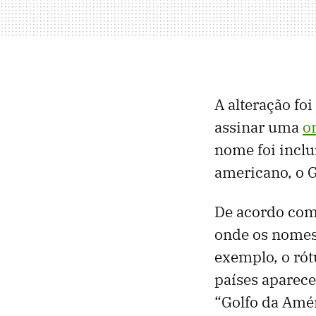
A alteração fo
assinar uma
o
nome foi inclu
americano, o 
De acordo co
onde os nomes 
exemplo, o rót
países aparece
“Golfo da Amér