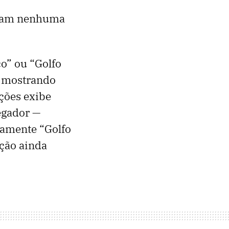
zeram nenhuma
o” ou “Golfo
a mostrando
ções exibe
egador —
tamente “Golfo
ação ainda