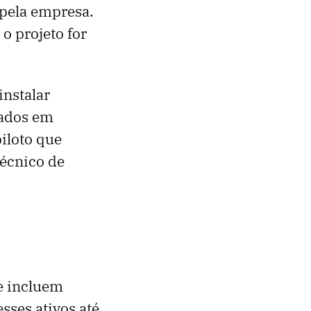
 pela empresa.
o projeto for
instalar
nados em
iloto que
técnico de
e incluem
sses ativos até