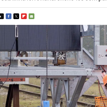
s
FACEBOOK
TWITTER
FLIPBOARD
E-
MAIL