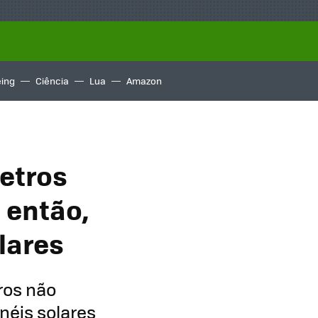
ing
Ciência
Lua
Amazon
etros
; então,
lares
ros não
inéis solares