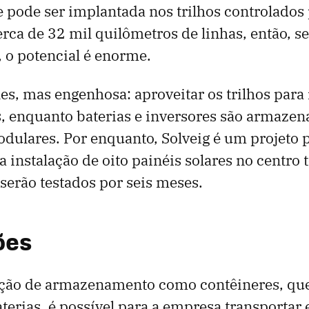
e pode ser implantada nos trilhos controlados
rca de 32 mil quilômetros de linhas, então, se 
 o potencial é enorme.
les, mas engenhosa: aproveitar os trilhos para 
s, enquanto baterias e inversores são armaze
dulares. Por enquanto, Solveig é um projeto p
instalação de oito painéis solares no centro 
serão testados por seis meses.
ões
ão de armazenamento como contêineres, qu
terias, é possível para a empresa transportar e