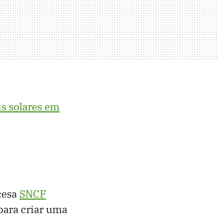
is solares em
ncesa
SNCF
para criar uma