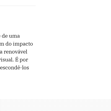
te de uma
lém do impacto
a renovável
isual. É por
 escondê-los