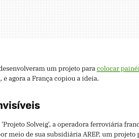
s desenvolveram um projeto para
colocar painé
m
, e agora a França copiou a ideia.
nvisíveis
'Projeto Solveig', a operadora ferroviária fra
or meio de sua subsidiária AREP, um projeto 