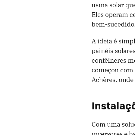
usina solar qu
Eles operam ce
bem-sucedido,
A ideia é simp
painéis solare
contêineres mo
começou com a 
Achères, onde 
Instalaç
Com uma soluç
inversores e ba