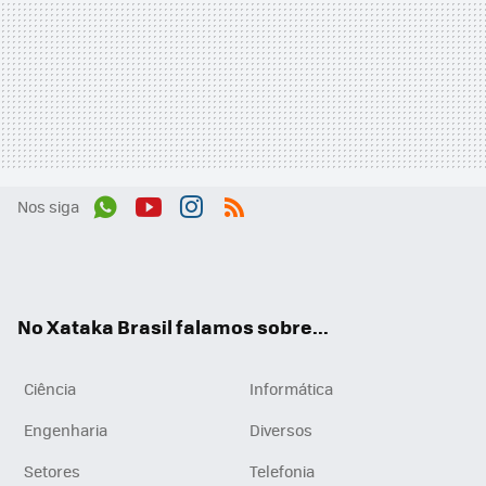
Nos siga
Wh
You
Inst
RSS
ats
tub
agr
App
e
am
No Xataka Brasil falamos sobre...
Ciência
Informática
Engenharia
Diversos
Setores
Telefonia