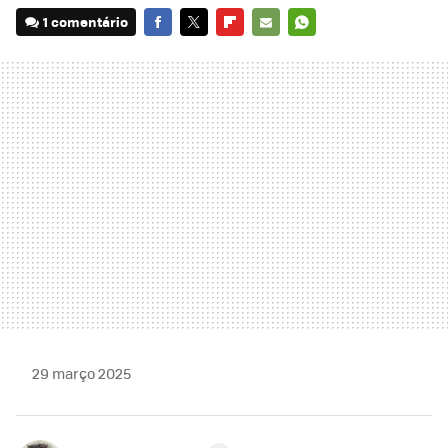
1 comentário
FACEBOOK
TWITTER
FLIPBOARD
E-
WHATSAPP
MAIL
29 março 2025