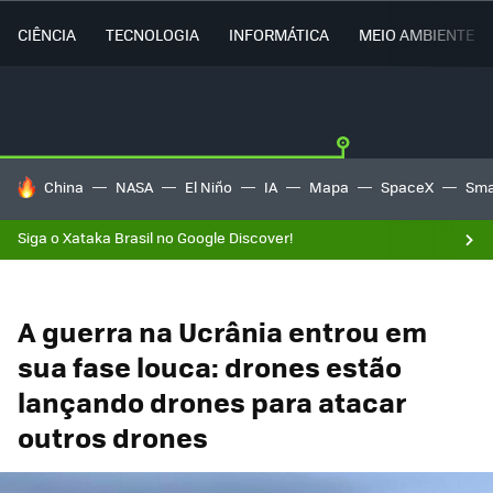
CIÊNCIA
TECNOLOGIA
INFORMÁTICA
MEIO AMBIENTE
TENDÊNCIAS DO DIA
China
NASA
El Niño
IA
Mapa
SpaceX
Sma
Siga o Xataka Brasil no Google Discover!
A guerra na Ucrânia entrou em
sua fase louca: drones estão
lançando drones para atacar
outros drones