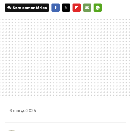
Sem comentários
FACEBOOK
TWITTER
FLIPBOARD
E-
WHATSAPP
MAIL
6 março 2025