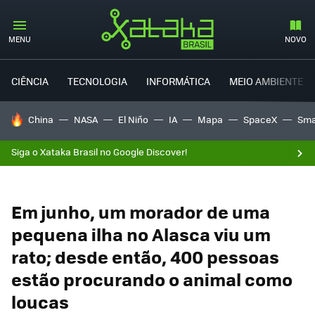
MENU
NOVO
CIÊNCIA
TECNOLOGIA
INFORMÁTICA
MEIO AMBIENTE
TENDÊNCIAS DO DIA
China
NASA
El Niño
IA
Mapa
SpaceX
Sma
Siga o Xataka Brasil no Google Discover!
Em junho, um morador de uma
pequena ilha no Alasca viu um
rato; desde então, 400 pessoas
estão procurando o animal como
loucas