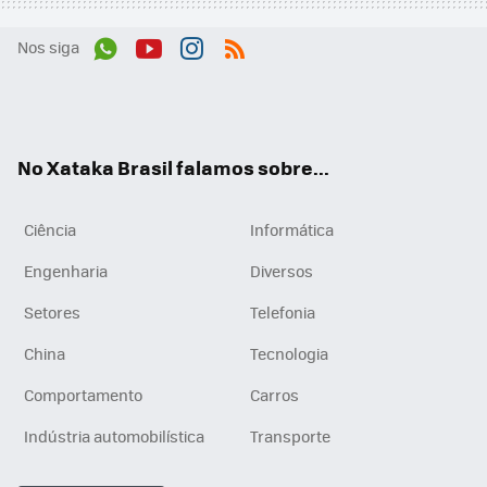
Nos siga
Wh
You
Inst
RSS
ats
tub
agr
App
e
am
No Xataka Brasil falamos sobre...
Ciência
Informática
Engenharia
Diversos
Setores
Telefonia
China
Tecnologia
Comportamento
Carros
Indústria automobilística
Transporte