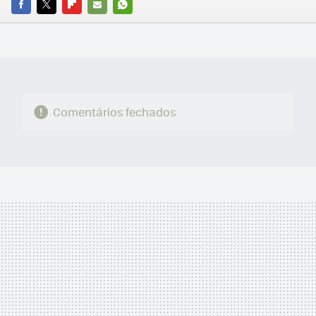
FACEBOOK
TWITTER
FLIPBOARD
E-
WHATSAPP
MAIL
Comentários fechados