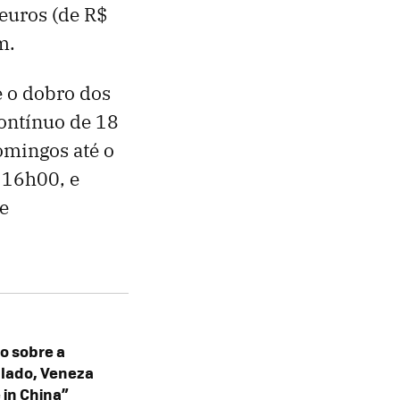
 euros (de R$
m.
e o dobro dos
ontínuo de 18
domingos até o
s 16h00, e
e
o sobre a
alado, Veneza
 in China”