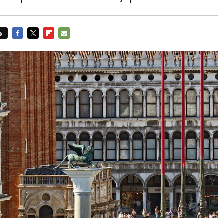
s
FACEBOOK
TWITTER
FLIPBOARD
E-
MAIL