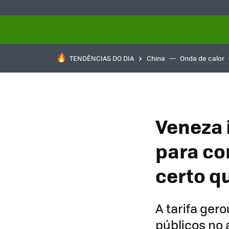
TENDÊNCIAS DO DIA
China
Onda de calor
Veneza 
para co
certo q
A tarifa ger
públicos no 