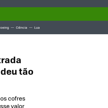
Boeing
Ciência
Lua
trada
 deu tão
 os cofres
sse valor