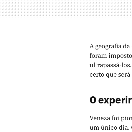
A geografia da
foram imposto
ultrapassá-lo
certo que será
O experi
Veneza foi pio
um único dia. 